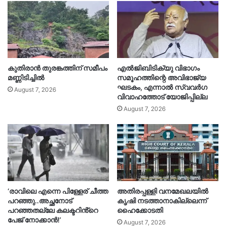
കുതിരാൻ തുരങ്കത്തിന് സമീപം
എൽജിബിടിക്യു വിഭാഗം
മണ്ണിടിച്ചിൽ
സമൂഹത്തിന്റെ അവിഭാജ്യ
ഘടകം, എന്നാൽ സ്വവർഗ
August 7, 2026
വിവാഹത്തോട് യോജിപ്പില്ല
August 7, 2026
‘രാവിലെ എന്നെ പിള്ളേര് ചീത്ത
അതിരപ്പള്ളി വനമേഖലയിൽ
പറഞ്ഞു..അച്ഛനോട്
കൃഷി നടത്താനാകില്ലെന്ന്
പറഞ്ഞതല്ലേ കലക്ടറിൻ്റെ
ഹൈക്കോടതി
പേജ് നോക്കാൻ!’
August 7, 2026