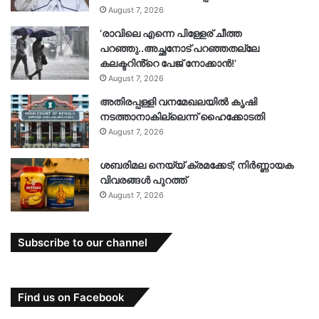
August 7, 2026
‘രാവിലെ എന്നെ പിള്ളേര് ചീത്ത
പറഞ്ഞു..അച്ഛനോട് പറഞ്ഞതല്ലേ
കലക്ടറിൻ്റെ പേജ് നോക്കാൻ!’
August 7, 2026
അതിരപ്പള്ളി വനമേഖലയിൽ കൃഷി
നടത്താനാകില്ലെന്ന് ഹൈക്കോടതി
August 7, 2026
ശബരിമല നെയ്യ് ക്രമക്കേട്; നിർണ്ണായക
വിവരങ്ങൾ പുറത്ത്
August 7, 2026
Subscribe to our channel
Find us on Facebook