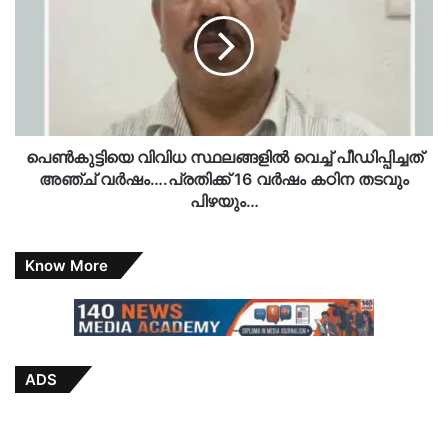
സ്ഥലങ്ങളില്‍
വെച്ച്
പീഡിപ്പിച്ചത്
അഞ്ച്
വര്‍ഷം….പ്രതിക്ക്
16
വര്‍ഷം
കഠിന
പെണ്‍കുട്ടിയെ വിവിധ സ്ഥലങ്ങളില്‍ വെച്ച് പീഡിപ്പിച്ചത്
തടവും
അഞ്ച് വര്‍ഷം….പ്രതിക്ക് 16 വര്‍ഷം കഠിന തടവും
പിഴയും…
പിഴയും…
Know More
ADS