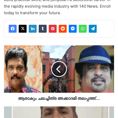
the rapidly evolving media industry with 140 News. Enroll
today to transform your future.
ആരാകും
ചലച്ചിത്ര
അക്കാദമി
തലപ്പത്ത്….
ആരാകും ചലച്ചിത്ര അക്കാദമി തലപ്പത്ത്….
പെണ്‍കുട്ടിയെ
വിവിധ