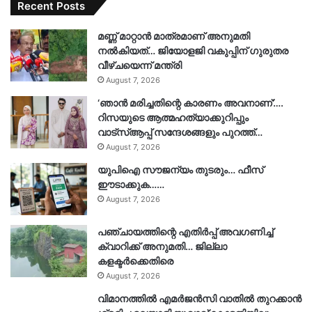
Recent Posts
മണ്ണ് മാറ്റാൻ മാത്രമാണ് അനുമതി
നൽകിയത്… ജിയോളജി വകുപ്പിന് ഗുരുതര
വീഴ്ചയെന്ന് മന്ത്രി
August 7, 2026
‘ഞാൻ മരിച്ചതിന്റെ കാരണം അവനാണ്’….
റിസയുടെ ആത്മഹത്യാക്കുറിപ്പും
വാട്‌സ്ആപ്പ് സന്ദേശങ്ങളും പുറത്ത്…
August 7, 2026
യുപിഐ സൗജന്യം തുടരും… ഫീസ്
ഈടാക്കുക……
August 7, 2026
പഞ്ചായത്തിന്റെ എതിർപ്പ് അവഗണിച്ച്
ക്വാറിക്ക് അനുമതി… ജില്ലാ
കളക്ടർക്കെതിരെ
August 7, 2026
വിമാനത്തിൽ എമർജൻസി വാതിൽ തുറക്കാൻ