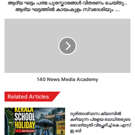
സ്വദേശിയും
ആദ്യ ഘട്ടം പത്മ പുരസ്കാരങ്ങൾ വിതരണം ചെയ്തു…
….
ആദ്യ ഘട്ടത്തിൽ കായംകുളം സ്വദേശിയും ….
140
News
Media
Academy
140 News Media Academy
Related Articles
ദുരിതാശ്വാസ ക്യാമ്പിൽ
കഴിയുന്ന പ്രളയ ബാധിതരുടെ
വൈദ്യുതി വിച്ഛേദിച്ച് കെ എസ്
ഇ ബി