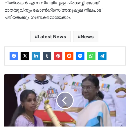
വിമർശകൻ എന്ന നിലയിലുള്ള പ്രശസ്തി ജോയ്
മാത്യുവിനും കോൺഗ്രസ് അനുകൂല നിലപാട്
പ്രിയങ്കക്കും ഗുണകരമായേക്കാം.
Latest News
News
ആദ്യ
ഘട്ടം
പത്മ
പുരസ്കാരങ്ങൾ
വിതരണം
ചെയ്തു…
ആദ്യ
ഘട്ടത്തിൽ
കായംകുളം