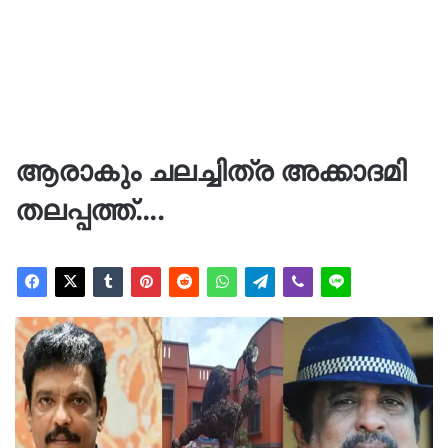
ആരാകും ചലച്ചിത്ര അക്കാദമി
തലപ്പത്ത്….