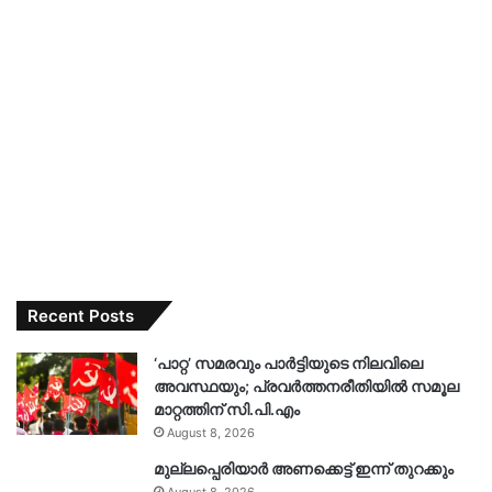
Recent Posts
‘പാറ്റ’ സമരവും പാർട്ടിയുടെ നിലവിലെ
അവസ്ഥയും; പ്രവർത്തനരീതിയിൽ സമൂല
മാറ്റത്തിന് സി.പി.എം
August 8, 2026
മുല്ലപ്പെരിയാർ അണക്കെട്ട് ഇന്ന് തുറക്കും