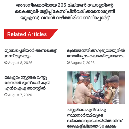
വമ്പൻ
അദാനിക്കെതിരായ 265 മില്യൺ ഡോളറിന്റെ
വഴിത്തിരിവെന്ന്
കൈക്കൂലി-തട്ടിപ്പ് കേസ് പിൻവലിക്കാനൊരുങ്ങി
റിപ്പോർട്ട്
യുഎസ്; വമ്പൻ വഴിത്തിരിവെന്ന് റിപ്പോർട്ട്
Related Articles
മുല്ലപ്പെരിയാർ അണക്കെട്ട്
മുഖ്യമന്ത്രിക്ക് ഗുരുവായൂരിൽ
ഇന്ന് തുറക്കും
നേന്ത്രപ്പഴം കൊണ്ട് തുലാഭാരം
August 8, 2026
August 7, 2026
മലപ്പുറം സ്ഫോടക വസ്തു
കേസിൽ മൂന്ന് പേർ കൂടി
എൻഐഎ അറസ്റ്റിൽ
August 7, 2026
ചിറ്റൂരിലെ എൻഡിഎ
സ്ഥാനാർത്ഥിയുടെ
ഡ്രൈവറുടെ കയ്യിൽ നിന്ന്
രേഖകളില്ലാത്ത 30 ലക്ഷം