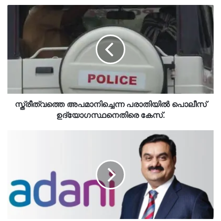
സ്ത്രീത്വത്തെ
അപമാനിച്ചെന്ന
പരാതിയിൽ
പൊലീസ്
ഉദ്യോഗസ്ഥനെതിരെ
കേസ്.
സ്ത്രീത്വത്തെ അപമാനിച്ചെന്ന പരാതിയിൽ പൊലീസ്
ഉദ്യോഗസ്ഥനെതിരെ കേസ്.
അദാനിക്കെതിരായ
265
മില്യൺ
ഡോളറിന്റെ
കൈക്കൂലി-
തട്ടിപ്പ്
കേസ്
പിൻവലിക്കാനൊരുങ്ങി
യുഎസ്;