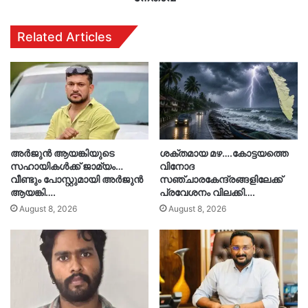
Related Articles
അർജുൻ ആയങ്കിയുടെ
ശക്തമായ മഴ….കോട്ടയത്തെ
സഹായികൾക്ക് ജാമ്യം…
വിനോദ
വീണ്ടും പോസ്റ്റുമായി അർജുൻ
സഞ്ചാരകേന്ദ്രങ്ങളിലേക്ക്
ആയങ്കി….
പ്രവേശനം വിലക്കി….
August 8, 2026
August 8, 2026