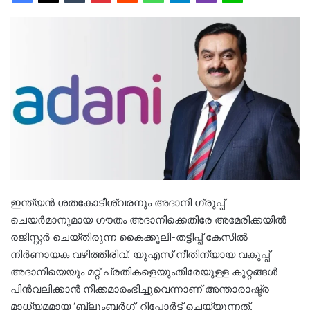
ഇന്ത്യൻ ശതകോടീശ്വരനും അദാനി ഗ്രൂപ്പ്
ചെയർമാനുമായ ഗൗതം അദാനിക്കെതിരേ അമേരിക്കയിൽ
രജിസ്റ്റർ ചെയ്തിരുന്ന കൈക്കൂലി-തട്ടിപ്പ് കേസിൽ
നിർണായക വഴിത്തിരിവ്. യുഎസ് നീതിന്യായ വകുപ്പ്
അദാനിയെയും മറ്റ് പ്രതികളെയുംതിരേയുള്ള കുറ്റങ്ങൾ
പിൻവലിക്കാൻ നീക്കമാരംഭിച്ചുവെന്നാണ് അന്താരാഷ്ട്ര
മാധ്യമമായ ‘ബ്ലൂംബർഗ്’ റിപ്പോർട്ട് ചെയ്യുന്നത്.