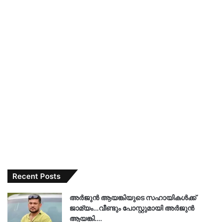
Recent Posts
അർജുൻ ആയങ്കിയുടെ സഹായികൾക്ക്
ജാമ്യം…വീണ്ടും പോസ്റ്റുമായി അർജുൻ
ആയങ്കി….