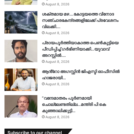
August 8, 2026
ശക്തമായ മഴ….കോട്ടയത്തെ വിനോദ
സഞ്ചാരകേന്ദ്രങ്ങളിലേക്ക് പ്രവേശനം
വിലക്കി….
August 8, 2026
പ്രായപൂർത്തിയാകാത്ത പെൺകുട്ടിയെ
പീഡിപ്പിച്ച് ഗർഭിണിയാക്കി…യുവാവ്
അറസ്റ്റിൽ….
August 8, 2026
ആൻ്റോ അഗസ്റ്റിന്‍ ജിഎസ്ടി ഓഫീസില്‍
ഹാജരായി…
August 8, 2026
“വന്ദേമാതരം പൂർണമായി
ചൊല്ലേണ്ടതില്ല…മന്ത്രി പി കെ
കുഞ്ഞാലിക്കുട്ടി…
August 8, 2026
Subscribe to our channel