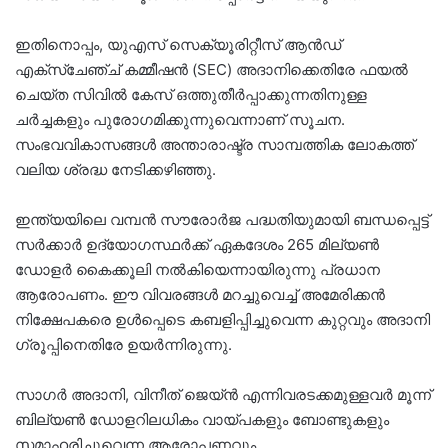
ഇതിനൊപ്പം, യുഎസ് സെക്യൂരിറ്റീസ് ആൻഡ്
എക്‌സ്‌ചേഞ്ച് കമ്മീഷൻ (SEC) അദാനിക്കെതിരേ ഫയൽ
ചെയ്ത സിവിൽ കേസ് ഒത്തുതീർപ്പാക്കുന്നതിനുള്ള
ചർച്ചകളും പുരോഗമിക്കുന്നുവെന്നാണ് സൂചന.
സംഭവവികാസങ്ങൾ അന്താരാഷ്ട്ര സാമ്പത്തിക ലോകത്ത്
വലിയ ശ്രദ്ധ നേടിക്കഴിഞ്ഞു.
ഇന്ത്യയിലെ വമ്പൻ സൗരോർജ പദ്ധതിയുമായി ബന്ധപ്പെട്ട്
സർക്കാർ ഉദ്യോഗസ്ഥർക്ക് ഏകദേശം 265 മില്യൺ
ഡോളർ കൈക്കൂലി നൽകിയെന്നായിരുന്നു പ്രധാന
ആരോപണം. ഈ വിവരങ്ങൾ മറച്ചുവെച്ച് അമേരിക്കൻ
നിക്ഷേപകരെ ഉൾപ്പെടെ കബളിപ്പിച്ചുവെന്ന കുറ്റവും അദാനി
ഗ്രൂപ്പിനെതിരേ ഉയർന്നിരുന്നു.
സാഗർ അദാനി, വിനീത് ജെയ്ൻ എന്നിവരടക്കമുള്ളവർ മൂന്ന്
ബില്യൺ ഡോളറിലധികം വായ്പകളും ബോണ്ടുകളും
സമാഹരിച്ചുവെന്ന ആരോപണവും