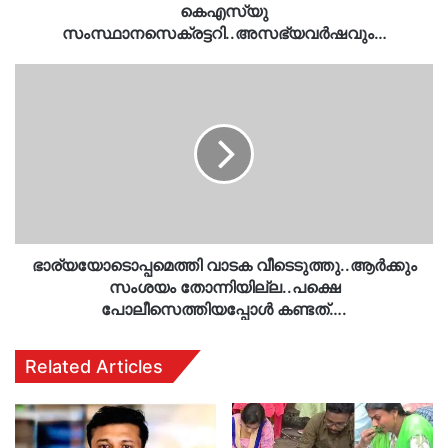
കെഎസ്‍യു
സംസ്ഥാനസെക്രട്ടറി..അസഭ്യവർഷവും…
ഭാര്യയോടൊപ്പമെത്തി
വാടക
വീടെടുത്തു..ആർക്കും
സംശയം
തോന്നിയില്ല..പക്ഷെ
പോലീസെത്തിയപ്പോൾ
കണ്ടത്….
ഭാര്യയോടൊപ്പമെത്തി വാടക വീടെടുത്തു..ആർക്കും
സംശയം തോന്നിയില്ല..പക്ഷെ
പോലീസെത്തിയപ്പോൾ കണ്ടത്….
Related Articles