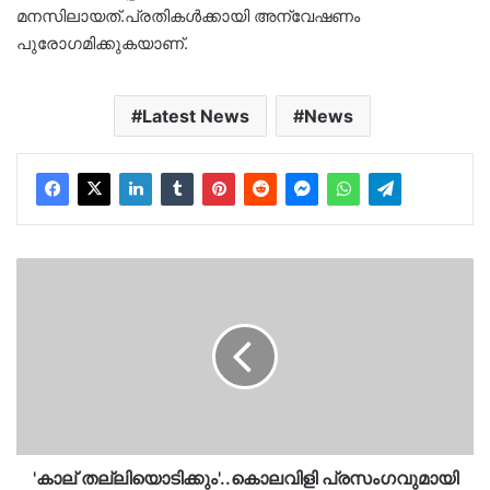
മനസിലായത്.പ്രതികൾക്കായി അന്വേഷണം
പുരോഗമിക്കുകയാണ്.
Latest News
News
'കാല്
തല്ലിയൊടിക്കും'..കൊലവിളി
പ്രസംഗവുമായി
കെഎസ്‍യു
സംസ്ഥാനസെക്രട്ടറി..അസഭ്യവർഷവും…
'കാല് തല്ലിയൊടിക്കും'..കൊലവിളി പ്രസംഗവുമായി