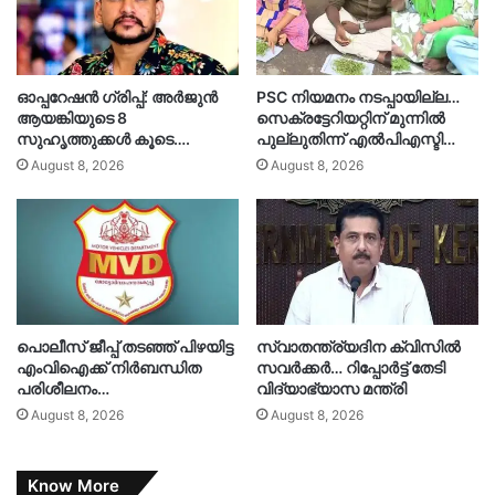
ഓപ്പറേഷൻ ഗ്രിപ്പ്: അർജുൻ
PSC നിയമനം നടപ്പായില്ല…
ആയങ്കിയുടെ 8
സെക്രട്ടേറിയറ്റിന് മുന്നിൽ
സുഹൃത്തുക്കൾ കൂടെ….
പുല്ലുതിന്ന് എൽപിഎസ്ടി…
August 8, 2026
August 8, 2026
പൊലീസ് ജീപ്പ് തടഞ്ഞ് പിഴയിട്ട
സ്വാതന്ത്ര്യദിന ക്വിസിൽ
എംവിഐക്ക് നിർബന്ധിത
സവർക്കർ… റിപ്പോർട്ട് തേടി
പരിശീലനം…
വിദ്യാഭ്യാസ മന്ത്രി
August 8, 2026
August 8, 2026
Know More