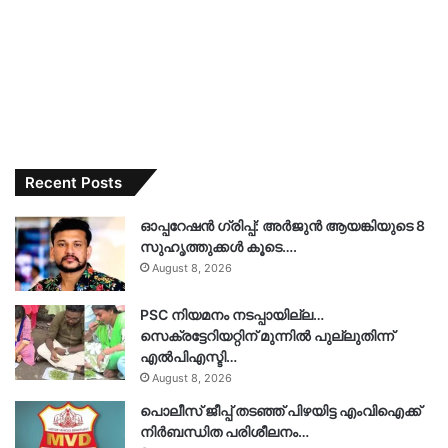
Recent Posts
ഓപ്പറേഷൻ ഗ്രിപ്പ്: അർജുൻ ആയങ്കിയുടെ 8
സുഹൃത്തുക്കൾ കൂടെ….
August 8, 2026
PSC നിയമനം നടപ്പായില്ല…
സെക്രട്ടേറിയറ്റിന് മുന്നിൽ പുല്ലുതിന്ന്
എൽപിഎസ്ടി…
August 8, 2026
പൊലീസ് ജീപ്പ് തടഞ്ഞ് പിഴയിട്ട എംവിഐക്ക്
നിർബന്ധിത പരിശീലനം…