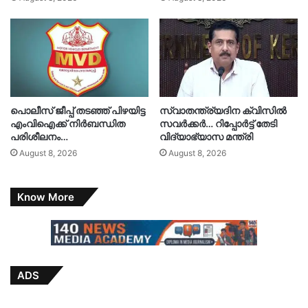
പൊലീസ് ജീപ്പ് തടഞ്ഞ് പിഴയിട്ട
സ്വാതന്ത്ര്യദിന ക്വിസിൽ
എംവിഐക്ക് നിർബന്ധിത
സവർക്കർ… റിപ്പോർട്ട് തേടി
പരിശീലനം…
വിദ്യാഭ്യാസ മന്ത്രി
August 8, 2026
August 8, 2026
Know More
ADS