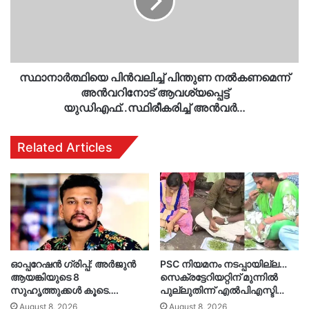
അൻവറിനോട്
ആവശ്യപ്പെട്ട്
യുഡിഎഫ്..സ്ഥിരീകരിച്ച്
അൻവർ…
സ്ഥാനാർത്ഥിയെ പിൻവലിച്ച് പിന്തുണ നൽകണമെന്ന്
അൻവറിനോട് ആവശ്യപ്പെട്ട്
യുഡിഎഫ്..സ്ഥിരീകരിച്ച് അൻവർ…
Related Articles
ഓപ്പറേഷൻ ഗ്രിപ്പ്: അർജുൻ
PSC നിയമനം നടപ്പായില്ല…
ആയങ്കിയുടെ 8
സെക്രട്ടേറിയറ്റിന് മുന്നിൽ
സുഹൃത്തുക്കൾ കൂടെ….
പുല്ലുതിന്ന് എൽപിഎസ്ടി…
August 8, 2026
August 8, 2026