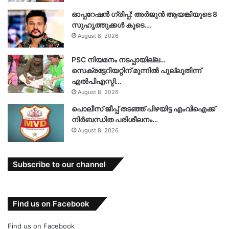
ഓപ്പറേഷൻ ഗ്രിപ്പ്: അർജുൻ ആയങ്കിയുടെ 8
സുഹൃത്തുക്കൾ കൂടെ….
August 8, 2026
PSC നിയമനം നടപ്പായില്ല…
സെക്രട്ടേറിയറ്റിന് മുന്നിൽ പുല്ലുതിന്ന്
എൽപിഎസ്ടി…
August 8, 2026
പൊലീസ് ജീപ്പ് തടഞ്ഞ് പിഴയിട്ട എംവിഐക്ക്
നിർബന്ധിത പരിശീലനം…
August 8, 2026
Subscribe to our channel
Find us on Facebook
Find us on Facebook