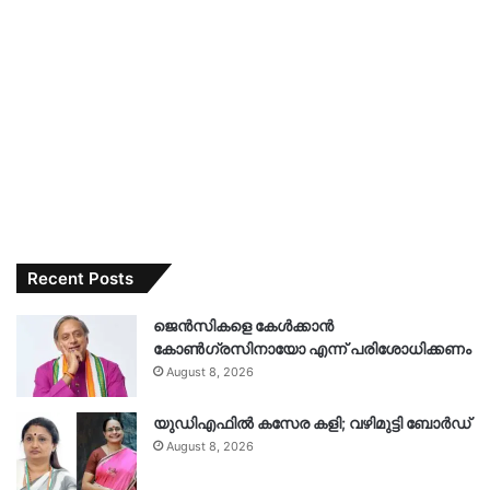
Recent Posts
ജെൻസികളെ കേൾക്കാൻ
കോൺഗ്രസിനായോ എന്ന് പരിശോധിക്കണം
August 8, 2026
യുഡിഎഫിൽ കസേര കളി; വഴിമുട്ടി ബോർഡ്
August 8, 2026