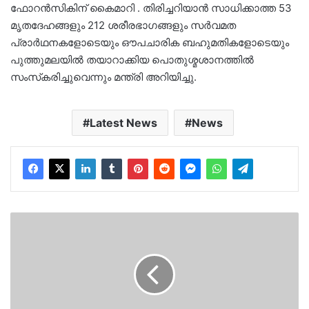
ഫോറന്‍സികിന് കൈമാറി . തിരിച്ചറിയാന്‍ സാധിക്കാത്ത 53
മൃതദേഹങ്ങളും 212 ശരീരഭാഗങ്ങളും സർവമത
പ്രാർഥനകളോടെയും ഔപചാരിക ബഹുമതികളോടെയും
പുത്തുമലയില്‍ തയാറാക്കിയ പൊതുശ്മശാനത്തില്‍
സംസ്‌കരിച്ചുവെന്നും മന്ത്രി അറിയിച്ചു.
Latest News
News
കളക്റ്ററുടെ
അനുശോചനം
ആവശ്യമില്ല..
കത്തിനെ
ഗൗരവമായി
കാണുന്നില്ലെന്നും