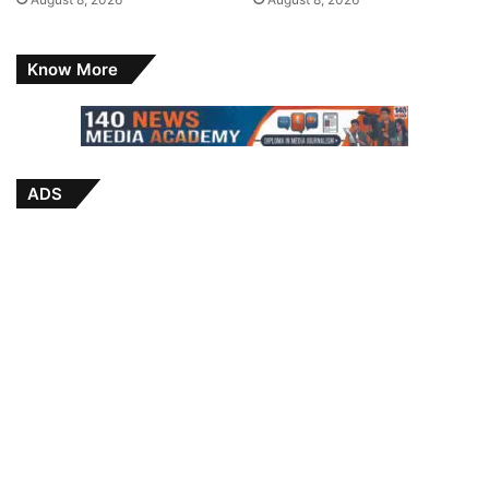
Know More
ADS