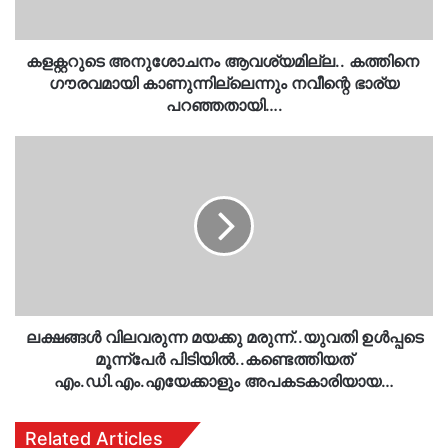
നവീന്റെ
ഭാര്യ
പറഞ്ഞതായി….
കളക്റ്ററുടെ അനുശോചനം ആവശ്യമില്ല.. കത്തിനെ ​
ഗൗരവമായി കാണുന്നില്ലെന്നും നവീന്റെ ഭാര്യ
പറഞ്ഞതായി….
ലക്ഷങ്ങൾ
വിലവരുന്ന
മയക്കു
മരുന്ന്..യുവതി
ഉൾപ്പടെ
മൂന്ന്‌പേർ
പിടിയിൽ..കണ്ടെത്തിയത്
എം.ഡി.എം.എയേക്കാളും
അപകടകാരിയായ…
ലക്ഷങ്ങൾ വിലവരുന്ന മയക്കു മരുന്ന്..യുവതി ഉൾപ്പടെ
മൂന്ന്‌പേർ പിടിയിൽ..കണ്ടെത്തിയത്
എം.ഡി.എം.എയേക്കാളും അപകടകാരിയായ…
Related Articles