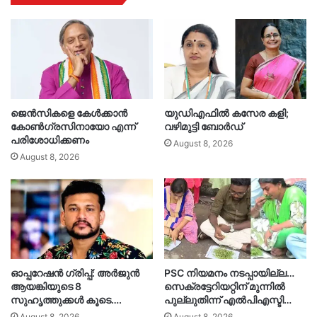
ജെൻസികളെ കേൾക്കാൻ
യുഡിഎഫിൽ കസേര കളി;
കോൺഗ്രസിനായോ എന്ന്
വഴിമുട്ടി ബോർഡ്
പരിശോധിക്കണം
August 8, 2026
August 8, 2026
ഓപ്പറേഷൻ ഗ്രിപ്പ്: അർജുൻ
PSC നിയമനം നടപ്പായില്ല…
ആയങ്കിയുടെ 8
സെക്രട്ടേറിയറ്റിന് മുന്നിൽ
സുഹൃത്തുക്കൾ കൂടെ….
പുല്ലുതിന്ന് എൽപിഎസ്ടി…
August 8, 2026
August 8, 2026