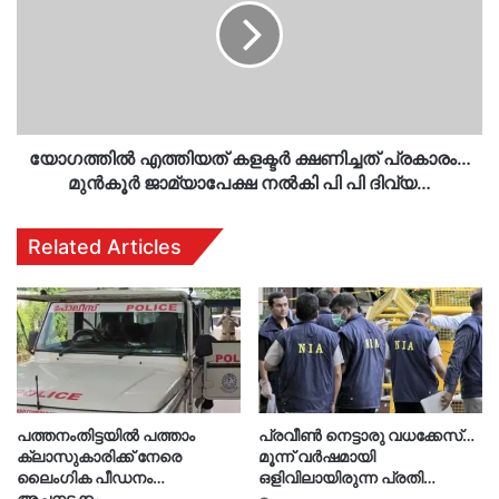
ക്ഷണിച്ചത്
പ്രകാരം…
മുൻകൂർ
ജാമ്യാപേക്ഷ
നൽകി
പി
പി
യോഗത്തിൽ എത്തിയത് കളക്ടർ ക്ഷണിച്ചത് പ്രകാരം…
ദിവ്യ…
മുൻകൂർ ജാമ്യാപേക്ഷ നൽകി പി പി ദിവ്യ…
Related Articles
പത്തനംതിട്ടയിൽ പത്താം
പ്രവീൺ നെട്ടാരു വധക്കേസ്…
ക്ലാസുകാരിക്ക് നേരെ
മൂന്ന് വർഷമായി
ലൈംഗിക പീഡനം…
ഒളിവിലായിരുന്ന പ്രതി…
അച്ഛനടക്കം…