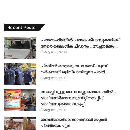
Recent Posts
പത്തനംതിട്ടയിൽ പത്താം ക്ലാസുകാരിക്ക്
നേരെ ലൈംഗിക പീഡനം… അച്ഛനടക്കം…
August 6, 2026
പ്രവീൺ നെട്ടാരു വധക്കേസ്… മൂന്ന്
വർഷമായി ഒളിവിലായിരുന്ന പ്രതി…
August 6, 2026
സോപ്പിനുള്ള രാസവസ്തു ഭക്ഷണത്തിൽ…
ഭക്ഷ്യനിർമാണ യൂണിറ്റ് അടപ്പിച്ച്
ഭക്ഷ്യസുരക്ഷാ വകുപ്പ്…
August 6, 2026
ശബരിമലയിലെ ദോഷങ്ങൾ മാറ്റാൻ
പ്രത്യേക പൂജ…