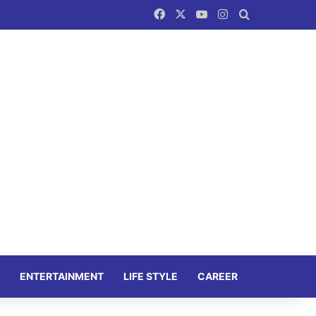
Facebook
X
YouTube
Instagram
Search for
ENTERTAINMENT
LIFE STYLE
CAREER