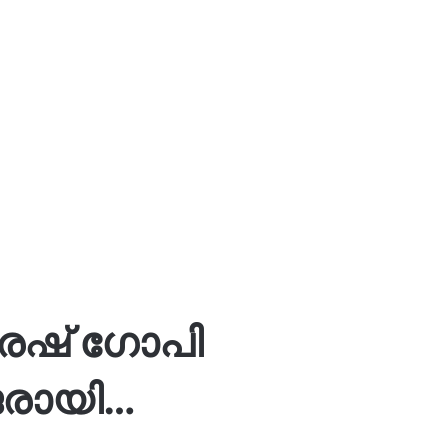
ുരേഷ് ഗോപി
രായി…