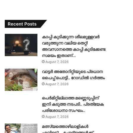
Recent Posts
കാപ്പി കുടിക്കുന്ന ശീലമുള്ളവർ
വരുത്തുന്ന വലിയ തെറ്റ്!
അവസാനത്തെ കാപ്പി കുടിക്കേണ്ട
സമയം ഇതാണ്…
August 7, 2026
വാട്ടർ അതോറിറ്റിയുടെ പ്രധാന
പൈപ്പ് പൊട്ടി.. റോഡിൽ ഗർത്തം
August 7, 2026
പെർമിറ്റില്ലാത്ത മണ്ണെടുപ്പിന്
ഇനി കടുത്ത നടപടി.. പ്രത്യേക
പരിശോധനാ സംഘം..
August 7, 2026
മത്സ്യത്തൊഴിലാളികൾ
എവിടെ?… ചോദ്യങ്ങൾക്ക്