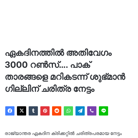
ഏകദിനത്തിൽ അതിവേഗം
3000 റൺസ്…. പാക്
താരങ്ങളെ മറികടന്ന് ശുഭ്മാൻ
ഗില്ലിന് ചരിത്ര നേട്ടം
രാജ്യാന്തര ഏകദിന ക്രിക്കറ്റിൽ ചരിത്രപരമായ നേട്ടം