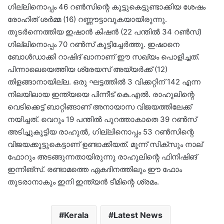
ഗില്ലിനൊപ്പം 46 റൺസിന്റെ കൂട്ടുകെട്ടുണ്ടാക്കിയ ശേഷം
രോഹിത് ശർമ്മ (16) റണ്ണൗട്ടാവുകയായിരുന്നു.
തുടർന്നെത്തിയ ഇഷാൻ കിഷൻ (22 പന്തിൽ 34 റൺസ്)
ഗില്ലിനൊപ്പം 70 റൺസ് കൂട്ടിച്ചേർത്തു. ഇഷാനെ
ബോൾഡാക്കി റാഷിദ് ഖാനാണ് ഈ സഖ്യം പൊളിച്ചത്.
പിന്നാലെയെത്തിയ ശ്രേയസ് അയ്യർക്ക് (12)
തിളങ്ങാനായില്ല. ഒരു ഘട്ടത്തിൽ 3 വിക്കറ്റിന് 142 എന്ന
നിലയിലായ ഇന്ത്യയെ പിന്നീട് കെ.എൽ. രാഹുലിന്റെ
വെടിക്കെട്ട് ബാറ്റിങ്ങാണ് അനായാസ വിജയത്തിലേക്ക്
നയിച്ചത്. വെറും 19 പന്തിൽ പുറത്താകാതെ 39 റൺസ്
അടിച്ചുകൂട്ടിയ രാഹുൽ, ഗില്ലിനൊപ്പം 53 റൺസിന്റെ
വിജയക്കൂട്ടുകെട്ടാണ് ഉണ്ടാക്കിയത്. മൂന്ന് സിക്സും നാല്
ഫോറും അടങ്ങുന്നതായിരുന്നു രാഹുലിന്റെ ഫിനിഷിങ്
ഇന്നിങ്സ്. രണ്ടാമത്തെ ഏകദിനത്തിലും ഈ ഫോം
തുടരാനാകും ഇനി ഇന്ത്യൻ ടീമിന്റെ ശ്രമം.
Kerala
Latest News