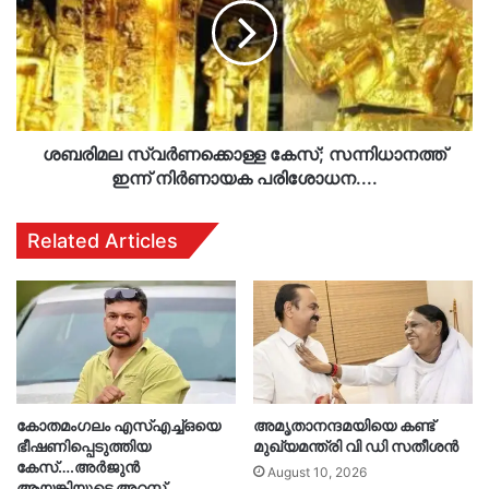
സന്നിധാനത്ത്
ഇന്ന്
നിർണായക
പരിശോധന....
ശബരിമല സ്വർണക്കൊള്ള കേസ്; സന്നിധാനത്ത്
ഇന്ന് നിർണായക പരിശോധന....
Related Articles
കോതമം​ഗലം എസ്എച്ച്ഒയെ
അമൃതാനന്ദമയിയെ കണ്ട്
ഭീഷണിപ്പെടുത്തിയ
മുഖ്യമന്ത്രി വി ഡി സതീശൻ
കേസ്….അർജുൻ
August 10, 2026
ആയങ്കിയുടെ അറസ്റ്റ്