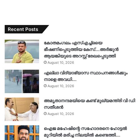
Recent Posts
കോതമം​ഗലം എസ്എച്ച്ഒയെ
ഭീഷണിപ്പെടുത്തിയ കേസ്….അർജുൻ
ആയങ്കിയുടെ അറസ്റ്റ് രേഖപ്പെടുത്തി
August 10, 2026
എല്ലാ വിദ്യാഭ്യാസ സ്ഥാപനങ്ങൾക്കും
നാളെ അവധി….
August 10, 2026
അമൃതാനന്ദമയിയെ കണ്ട് മുഖ്യമന്ത്രി വി ഡി
സതീശൻ
August 10, 2026
ഐജ മഹേഷിന്റെ സഹോദരനെ ഹോട്ടൽ
മുറിയിൽ മരിച്ച നിലയിൽ കണ്ടെത്തി….