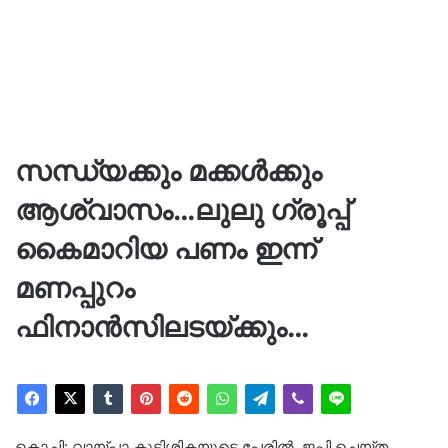
സന്ധ്യക്കും മക്കൾക്കും
ആശ്വാസം…ലുലു ഗ്രൂപ്പ്
കൈമാറിയ പണം ഇന്ന്
മണപ്പുറം
ഫിനാൻസിലടയ്ക്കും…
കൊച്ചി: വായ്പാ കുടിശ്ശികയുടെ പേരിൽ, ജപ്തി ചെയ്ത