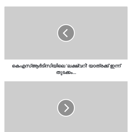
കെഎസ്ആർടിസിയിലെ
'ലക്ഷ്വറി'
യാത്രക്ക്
ഇന്ന്
തുടക്കം…
കെഎസ്ആർടിസിയിലെ 'ലക്ഷ്വറി' യാത്രക്ക് ഇന്ന്
തുടക്കം…
ഒരു
പതിറ്റാണ്ടിനിപ്പുറം
ഒരു
ഇന്ത്യൻ
വിദേശകാര്യമന്ത്രി
ഇന്ന്
പാകിസ്ഥാനിലെത്തും…