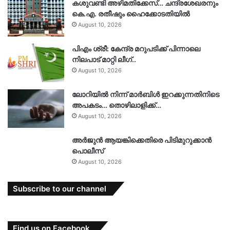
കശുവണ്ടി അഴിമതിക്കേസ്… ചന്ദ്രശേഖരനും
കെ.എ. രതീഷും ഹൈക്കോടതിയിൽ
August 10, 2026
പിഎം ശ്രീ: കേന്ദ്ര മറുപടിക്ക് പിന്നാലെ
നിലപാട് മാറ്റി ലീഗ്..
August 10, 2026
ലോറിയിൽ നിന്ന് മാർബിൾ ഇറക്കുന്നതിനിടെ
അപകടം… തൊഴിലാളിക്ക്…
August 10, 2026
അർജുൻ ആയങ്കിക്കെതിരെ പിടിമുറുക്കാൻ
പൊലീസ്
August 10, 2026
Subscribe to our channel
Find us on Facebook