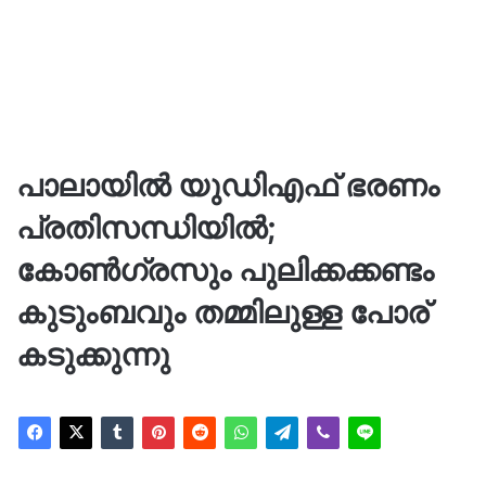
പാലായിൽ യുഡിഎഫ് ഭരണം
പ്രതിസന്ധിയിൽ;
കോൺഗ്രസും പുലിക്കക്കണ്ടം
കുടുംബവും തമ്മിലുള്ള പോര്
കടുക്കുന്നു