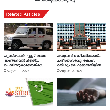
തിരിഞ്ഞുകൊത്തുന്നു'
തിരിഞ്ഞുകൊത്തുന്നു'
Related Articles
യൂണിഫോമിനുള്ള 7 ലക്ഷം
കശുവണ്ടി അഴിമതിക്കേസ്…
‘ഓൺലൈൻ ചീട്ടിൽ’…
ചന്ദ്രശേഖരനും കെ.എ.
പൊലീസുകാരനെതിരെ…
രതീഷും ഹൈക്കോടതിയിൽ
August 10, 2026
August 10, 2026