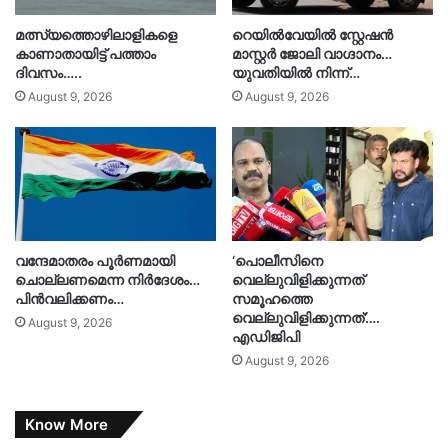
മത്സ്യത്തൊഴിലാളികളെ
റെയിൽവേയിൽ സ്റ്റേഷൻ
കാണാതായിട്ട് പത്താം
മാസ്റ്റർ ജോലി വാഗ്ദാനം…
ദിവസം…..
യുവതിയിൽ നിന്ന്…
August 9, 2026
August 9, 2026
വന്ദേമാതരം പൂർണമായി
‘പൊലീസിനെ
ചൊല്ലണമെന്ന നിർദേശം…
വെല്ലുവിളിക്കുന്നത്
പിൻവലിക്കണം…
സമൂഹത്തെ
വെല്ലുവിളിക്കുന്നത്’….
August 9, 2026
എഡിജിപി
August 9, 2026
Know More