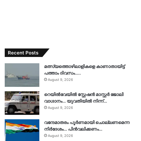
Recent Posts
മത്സ്യത്തൊഴിലാളികളെ കാണാതായിട്ട്
പത്താം ദിവസം…..
August 9, 2026
റെയിൽവേയിൽ സ്റ്റേഷൻ മാസ്റ്റർ ജോലി
വാഗ്ദാനം… യുവതിയിൽ നിന്ന്…
August 9, 2026
വന്ദേമാതരം പൂർണമായി ചൊല്ലണമെന്ന
നിർദേശം… പിൻവലിക്കണം…
August 9, 2026