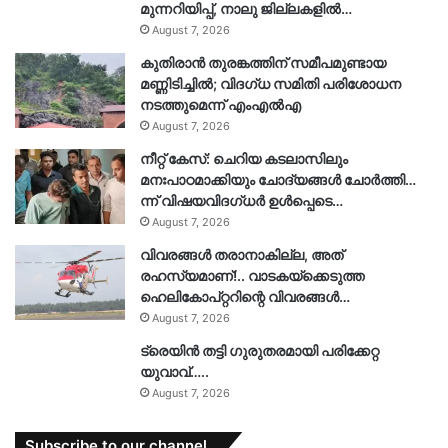
മുന്നറിയിപ്പ്, നാലു ജില്ലകളിൽ…
August 7, 2026
കുതിരാൻ തുരങ്കത്തിന് സമീപമുണ്ടായ
മണ്ണിടിച്ചിൽ; വിദഗ്ധ സമിതി പരിശോധന
നടത്തുമെന്ന് എംഎൽഎ
August 7, 2026
നീറ്റ് കേസ്: ചെറിയ കടലാസിലും
മനഃപാഠമാക്കിയും ചോദ്യങ്ങൾ ചോർത്തി…
ന്ന് വിഷയവിദഗ്ധർ ഉൾപ്പെടെ…
August 7, 2026
വിവരങ്ങൾ തരാനാകില്ല, അത്
രഹസ്യമാണ്!.. വാടകയ്‌ക്കെടുത്ത
ഹെലികോപ്റ്ററിന്റെ വിവരങ്ങൾ…
August 7, 2026
ട്രെയിൻ തട്ടി ഗുരുതരമായി പരിക്കേറ്റ
യുവാവ്…..
August 7, 2026
Subscribe to our channel