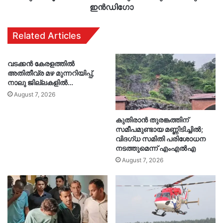
ഇൻഡിഗോ
Related Articles
വടക്കൻ കേരളത്തിൽ
അതിതീവ്ര മഴ മുന്നറിയിപ്പ്,
നാലു ജില്ലകളിൽ…
August 7, 2026
കുതിരാൻ തുരങ്കത്തിന്
സമീപമുണ്ടായ മണ്ണിടിച്ചിൽ;
വിദഗ്ധ സമിതി പരിശോധന
നടത്തുമെന്ന് എംഎൽഎ
August 7, 2026