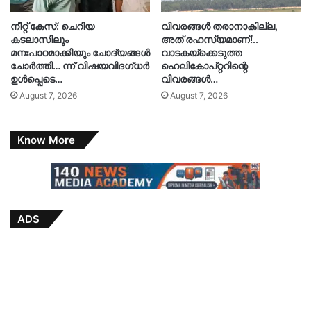
നീറ്റ് കേസ്: ചെറിയ
വിവരങ്ങൾ തരാനാകില്ല,
കടലാസിലും
അത് രഹസ്യമാണ്!..
മനഃപാഠമാക്കിയും ചോദ്യങ്ങൾ
വാടകയ്‌ക്കെടുത്ത
ചോർത്തി… ന്ന് വിഷയവിദഗ്ധർ
ഹെലികോപ്റ്ററിന്റെ
ഉൾപ്പെടെ…
വിവരങ്ങൾ…
August 7, 2026
August 7, 2026
Know More
ADS