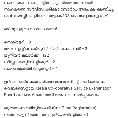
സഹകരണ ബാങ്കുകളിലേക്കും നിയമനത്തിനായി
സഹകരണ സർവീസ് പരീക്ഷാ ബോർഡ് അപേക്ഷ ക്ഷണിച്ചു.
വിവിധ തസ്തികകളിലായി ആകെ 133 ഒഴിവുകളാണുള്ളത്.
ഒഴിവുകളുടെ വിശദാംശങ്ങൾ:
സെക്രട്ടറി – 3
അസിസ്റ്റന്റ് സെക്രട്ടറി / ചീഫ് അക്കൗണ്ടന്റ് – 2
ജൂനിയർ ക്ലാർക്ക് – 122
സിസ്റ്റം അഡ്മിനിസ്ട്രേറ്റർ – 2
ഡാറ്റാ എൻട്രി ഓപ്പറേറ്റർ – 4
ഉദ്യോഗാർഥികൾ പരീക്ഷാ ബോർഡിന്റെ ഔദ്യോഗിക
വെബ്സൈറ്റായ Kerala Co-operative Service Examination
Board വഴി ഓൺലൈനായി അപേക്ഷ സമർപ്പിക്കണം.
ഒറ്റത്തവണ രജിസ്ട്രേഷൻ (One Time Registration)
നടത്തിയിട്ടില്ലാത്തവർ ആദ്യം രജിസ്ട്രേഷൻ