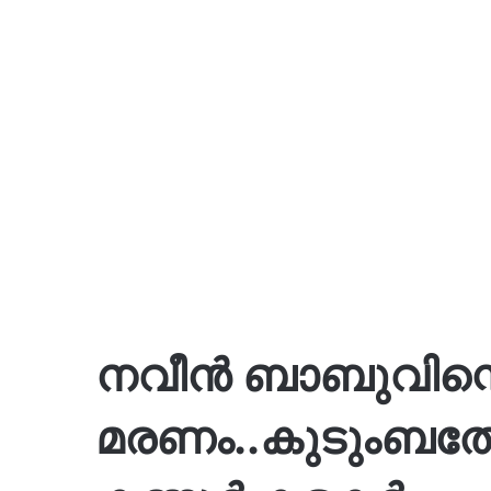
നവീൻ ബാബുവിന്റ
മരണം..കുടുംബത്തോ