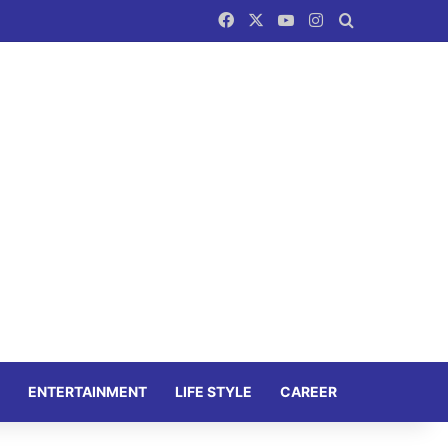
Facebook
X
YouTube
Instagram
Search for
ENTERTAINMENT
LIFE STYLE
CAREER