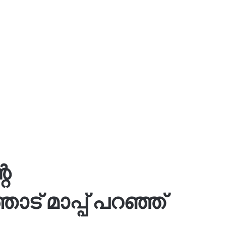
െ
ട് മാപ്പ് പറഞ്ഞ്