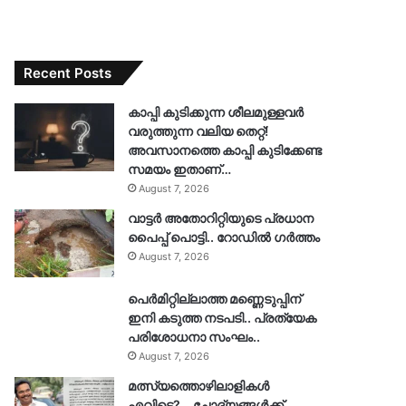
Recent Posts
കാപ്പി കുടിക്കുന്ന ശീലമുള്ളവർ
വരുത്തുന്ന വലിയ തെറ്റ്!
അവസാനത്തെ കാപ്പി കുടിക്കേണ്ട
സമയം ഇതാണ്…
August 7, 2026
വാട്ടർ അതോറിറ്റിയുടെ പ്രധാന
പൈപ്പ് പൊട്ടി.. റോഡിൽ ഗർത്തം
August 7, 2026
പെർമിറ്റില്ലാത്ത മണ്ണെടുപ്പിന്
ഇനി കടുത്ത നടപടി.. പ്രത്യേക
പരിശോധനാ സംഘം..
August 7, 2026
മത്സ്യത്തൊഴിലാളികൾ
എവിടെ?… ചോദ്യങ്ങൾക്ക്