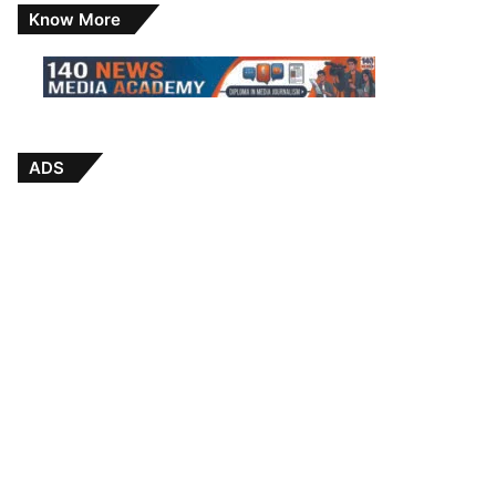
Know More
ADS