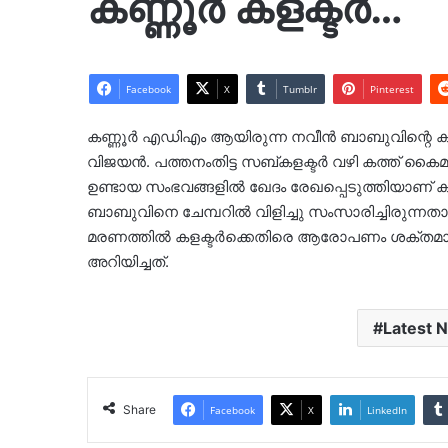
കണ്ണൂർ കളക്ടർ…
Facebook
X
Tumblr
Pinterest
കണ്ണൂര്‍ എഡിഎം ആയിരുന്ന നവീന്‍ ബാബുവിന്റെ കുടു
വിജയന്‍. പത്തനംതിട്ട സബ്കളക്ടര്‍ വഴി കത്ത് കൈമാറ
ഉണ്ടായ സംഭവങ്ങളിൽ ഖേദം രേഖപ്പെടുത്തിയാണ് കല
ബാബുവിനെ ചേമ്പറിൽ വിളിച്ചു സംസാരിച്ചിരുന്നതാ
മരണത്തില്‍ കളക്ടർക്കെതിരെ ആരോപണം ശക്തമാവു
അറിയിച്ചത്.
Latest 
Share
Facebook
X
LinkedIn