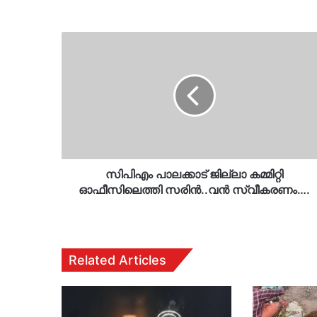
സിപിഎം
പാലക്കാട്
ജില്ലാ
കമ്മിറ്റി
ഓഫീസിലെത്തി
സരിൻ..വൻ
സ്വീകരണം….
സിപിഎം പാലക്കാട് ജില്ലാ കമ്മിറ്റി
ഓഫീസിലെത്തി സരിൻ..വൻ സ്വീകരണം….
Related Articles