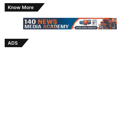
Know More
ADS