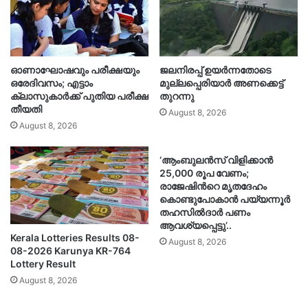
ഓണാഘോഷവും പരീക്ഷയും
ജലനിരപ്പ് ഉയർന്നതോടെ
ഒരേദിവസം; എട്ടാം
മുല്ലപ്പെരിയാർ അണക്കെട്ട്
ക്ലാസുകാർക്ക് പുതിയ പരീക്ഷ
തുറന്നു
തീയതി
August 8, 2026
August 8, 2026
‘ആംബുലൻസ് വിളിക്കാൻ
25,000 രൂപ വേണം;
രാജേഷിൻറെ മൃതദേഹം
കൊണ്ടുപോകാൻ പയ്യന്നൂർ
തഹസിൽദാർ പണം
ആവശ്യപ്പെട്ടു’..
Kerala Lotteries Results 08-
August 8, 2026
08-2026 Karunya KR-764
Lottery Result
August 8, 2026