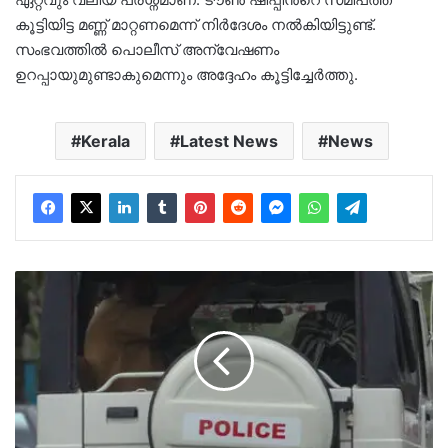
കൂട്ടിയിട്ട മണ്ണ് മാറ്റണമെന്ന് നിർദേശം നൽകിയിട്ടുണ്ട്.
സംഭവത്തിൽ പൊലീസ് അന്വേഷണം
ഉറപ്പായുമുണ്ടാകുമെന്നും അദ്ദേഹം കൂട്ടിച്ചേർത്തു.
Kerala
Latest News
News
സ്റ്റേഷനിൽ
വിളിച്ചുവരുത്തി
പെപ്പർ
സ്പ്രേ
പ്രയോഗം;
ഇരയായ
യുവാവിന്
50,000