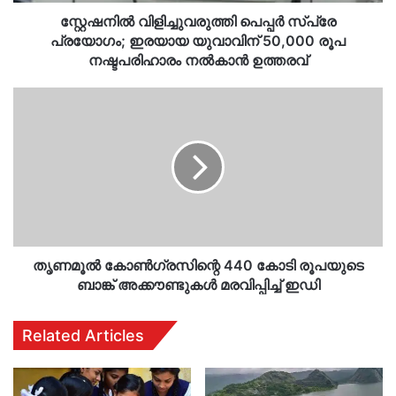
രൂപ
നഷ്ടപരിഹാരം
സ്റ്റേഷനിൽ വിളിച്ചുവരുത്തി പെപ്പർ സ്പ്രേ
നൽകാൻ
പ്രയോഗം; ഇരയായ യുവാവിന് 50,000 രൂപ
ഉത്തരവ്
നഷ്ടപരിഹാരം നൽകാൻ ഉത്തരവ്
തൃണമൂൽ
കോൺ​
ഗ്രസിന്റെ
440
കോടി
രൂപയുടെ
ബാങ്ക്
അക്കൗണ്ടുകൾ
മരവിപ്പിച്ച്
ഇഡി
തൃണമൂൽ കോൺ​ഗ്രസിന്റെ 440 കോടി രൂപയുടെ
ബാങ്ക് അക്കൗണ്ടുകൾ മരവിപ്പിച്ച് ഇഡി
Related Articles