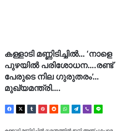
കള്ളാടി മണ്ണിടിച്ചിൽ… ‘നാളെ
പുഴയില്‍ പരിശോധന….രണ്ട്
പേരുടെ നില ഗുരുതരം’…
മുഖ്യമന്ത്രി….
കള്ളാടി മണ്ണിടിച്ചില്‍ ദുരന്തത്തില്‍ ഇനി അഞ്ചുപേരെ