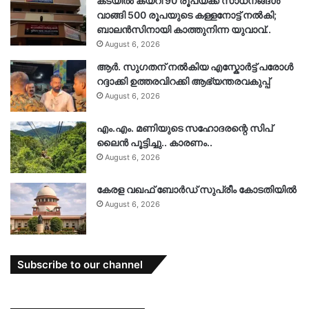
കടയിൽ കയറി 90 രൂപയ്ക്ക് സാധനങ്ങൾ
വാങ്ങി 500 രൂപയുടെ കള്ളനോട്ട് നൽകി;
ബാലൻസിനായി കാത്തുനിന്ന യുവാവ്..
August 6, 2026
ആർ. സു​ഗതന് നൽകിയ എസ്കോർട്ട് പരോൾ
റദ്ദാക്കി ഉത്തരവിറക്കി ആഭ്യന്തരവകുപ്പ്
August 6, 2026
എം.എം. മണിയുടെ സഹോദരന്റെ സിപ്
ലൈൻ പൂട്ടിച്ചു.. കാരണം..
August 6, 2026
കേരള വഖഫ് ബോർഡ് സുപ്രീം കോടതിയിൽ
August 6, 2026
Subscribe to our channel