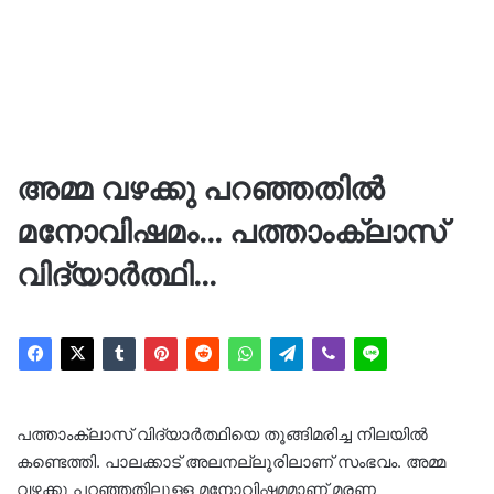
അമ്മ വഴക്കു പറഞ്ഞതിൽ
മനോവിഷമം… പത്താംക്ലാസ്
വിദ്യാർത്ഥി…
പത്താംക്ലാസ് വിദ്യാർത്ഥിയെ തൂങ്ങിമരിച്ച നിലയിൽ
കണ്ടെത്തി. പാലക്കാട് അലനല്ലൂരിലാണ് സംഭവം. അമ്മ
വഴക്കു പറഞ്ഞതിലുള്ള മനോവിഷമമാണ് മരണ