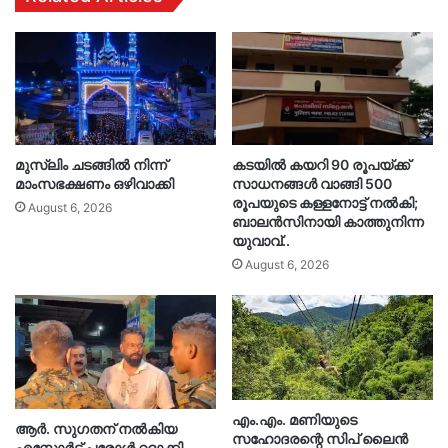
മുസ്‌ലിം ചടങ്ങിൽ നിന്ന്
കടയിൽ കയറി 90 രൂപയ്ക്ക്
മാംസഭക്ഷണം ഒഴിവാക്കി
സാധനങ്ങൾ വാങ്ങി 500
രൂപയുടെ കള്ളനോട്ട് നൽകി;
August 6, 2026
ബാലൻസിനായി കാത്തുനിന്ന
യുവാവ്..
August 6, 2026
എം.എം. മണിയുടെ
ആർ. സു​ഗതന് നൽകിയ
സഹോദരന്റെ സിപ് ലൈൻ
എസ്കോർട്ട് പരോൾ റദ്ദാക്കി