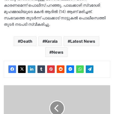
കാരണമെന്ന് പൊലീസ് പറഞ്ഞു. പാലക്കാഴി സ്വദേശി
മുഹമ്മദലിയുടെ മകൻ ആദിൽ (14) ആണ് മരിച്ചത്.
സംഭവത്തെ തുടർന്ന് പാലക്കാട് നാട്ടുകൽ പൊലീസെത്തി
തുടർ നടപടി സ്വീകരിച്ചു.
Death
Kerala
Latest News
News
വനിതാ
ട്രെയിനർമാരെ
ലൈംഗികമായി
ഉപദ്രവിച്ചു…
ജിംനേഷ്യം