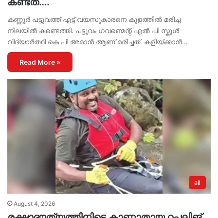
കണ്ടത്….
കണ്ണൂർ പട്ടുവത്ത് എട്ട് വയസുകാരനെ കുളത്തിൽ മരിച്ച
നിലയിൽ കണ്ടെത്തി. പട്ടുവം ഗവണ്മെന്റ് എൽ പി സ്കൂൾ
വിദ്യാർത്ഥി കെ പി അമാൻ ആണ് മരിച്ചത്. കളിയ്ക്കാൻ…
Read More »
all
August 4, 2026
രക്ഷാദൗത്യത്തിനിടെ കാണാതായ റപ്പലിങ്