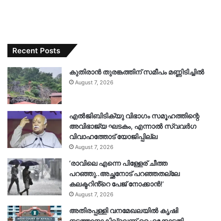
Recent Posts
കുതിരാൻ തുരങ്കത്തിന് സമീപം മണ്ണിടിച്ചിൽ
August 7, 2026
എൽജിബിടിക്യു വിഭാഗം സമൂഹത്തിന്റെ
അവിഭാജ്യ ഘടകം, എന്നാൽ സ്വവർഗ
വിവാഹത്തോട് യോജിപ്പില്ല
August 7, 2026
‘രാവിലെ എന്നെ പിള്ളേര് ചീത്ത
പറഞ്ഞു..അച്ഛനോട് പറഞ്ഞതല്ലേ
കലക്ടറിൻ്റെ പേജ് നോക്കാൻ!’
August 7, 2026
അതിരപ്പള്ളി വനമേഖലയിൽ കൃഷി
നടത്താനാകില്ലെന്ന് ഹൈക്കോടതി