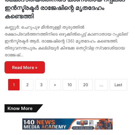
ഇൻസ്ട്രക്ടർ രാജേഷിന്റെ മൃതദേഹം
കണ്ടെത്തി
കണ്ണൂർ: ചെറുപുഴ മീൻതുള്ളി തുരുത്തിൽ
രക്ഷാപ്രവർത്തനത്തിനിടെ ഒഴുക്കിൽപ്പെട്ട് കാണാതായ റപ്പലിങ്
ഇൻസ്ട്രക്ടർ ആർ. രാജേഷിന്റെ (36) മൃതദേഹം കണ്ടെത്തി.
തിരുവനന്തപുരം കല്ലിയൂർ കിഴക്കേ തെറ്റിവിള സ്വദേശിയായ
രാജേഷ്…
Read More »
1
2
3
»
10
20
...
Last
Know More