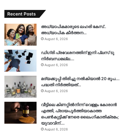
Recent Posts
അധ്യാപികമാരുടെ ലഹരി കേസ്..
അധ്യാപിക കീർത്തന…
August 6, 2026
ഡിഗ്രി പ്രവേശനത്തിന് ഇനി പ്ലസ് ടു
നിർബന്ധമല്ല….
August 6, 2026
മദ്യക്കുപ്പി തിരിച്ചു നല്‍കിയാല്‍ 20 രൂപ….
പദ്ധതി നിര്‍ത്തിയത്…
August 6, 2026
വീട്ടിലെ കിണറ്റിൽനിന്ന് വെള്ളം കോരാൻ
എത്തി, പ്രായപൂർത്തിയാകാത്ത
പെൺകുട്ടിക്ക് നേരെ ലൈംഗികാതിക്രമം;
യുവാവിന്….
August 6, 2026