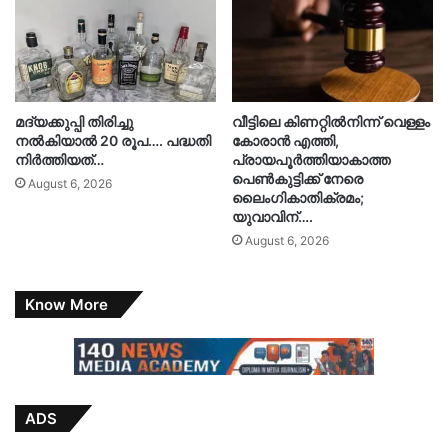
മദ്യക്കുപ്പി തിരിച്ചു
വീട്ടിലെ കിണറ്റിൽനിന്ന് വെള്ളം
നല്‍കിയാല്‍ 20 രൂപ…. പദ്ധതി
കോരാൻ എത്തി,
നിര്‍ത്തിയത്…
പ്രായപൂർത്തിയാകാത്ത
പെൺകുട്ടിക്ക് നേരെ
August 6, 2026
ലൈംഗികാതിക്രമം;
യുവാവിന്….
August 6, 2026
Know More
ADS