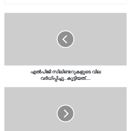
എൽപിജി
സിലിണ്ടറുകളുടെ
വില
വർധിപ്പിച്ചു..കൂട്ടിയത്….
എൽപിജി സിലിണ്ടറുകളുടെ വില
വർധിപ്പിച്ചു..കൂട്ടിയത്….
മൊഴിമാറ്റാന്‍
അജിത്
കുമാര്‍
ഇടപെട്ടു..മെച്ചപ്പെട്ട
ജീവിത
സാഹചര്യം
ഒരുക്കാമെന്ന്