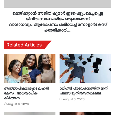
വാഗ്ദാനവും..ആരോപണം
ശരിവെച്ച്
സോളാര്‍കേസ്
മൊഴിമാറ്റാന്‍ അജിത് കുമാര്‍ ഇടപെട്ടു..മെച്ചപ്പെട്ട
പരാതിക്കാരി….
ജീവിത സാഹചര്യം ഒരുക്കാമെന്ന്
വാഗ്ദാനവും..ആരോപണം ശരിവെച്ച് സോളാര്‍കേസ്
പരാതിക്കാരി….
Related Articles
അധ്യാപികമാരുടെ ലഹരി
ഡിഗ്രി പ്രവേശനത്തിന് ഇനി
കേസ്.. അധ്യാപിക
പ്ലസ് ടു നിർബന്ധമല്ല….
കീർത്തന…
August 6, 2026
August 6, 2026