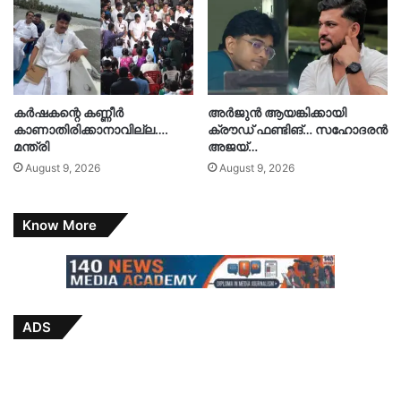
കർഷകന്റെ കണ്ണീർ
അർജുൻ ആയങ്കിക്കായി
കാണാതിരിക്കാനാവില്ല….
ക്രൗഡ് ഫണ്ടിങ്… സഹോദരൻ
മന്ത്രി
അജയ്…
August 9, 2026
August 9, 2026
Know More
ADS