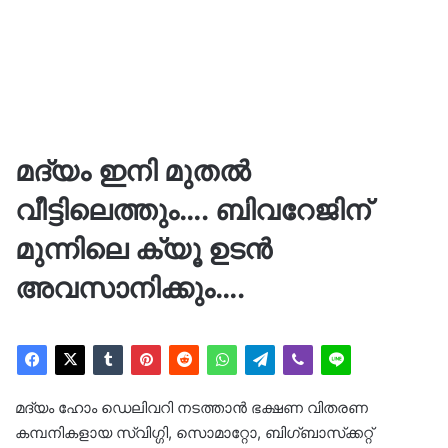
മദ്യം ഇനി മുതൽ
വീട്ടിലെത്തും…. ബിവറേജിന്
മുന്നിലെ ക്യൂ ഉടൻ
അവസാനിക്കും….
മദ്യം ഹോം ഡെലിവറി നടത്താൻ ഭക്ഷണ വിതരണ
കമ്പനികളായ സ്വിഗ്ഗി, സൊമാറ്റോ, ബിഗ്ബാസ്‌ക്കറ്റ്