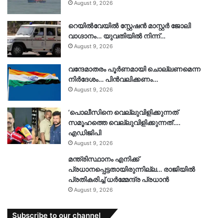
August 9, 2026
റെയിൽവേയിൽ സ്റ്റേഷൻ മാസ്റ്റർ ജോലി
വാഗ്ദാനം… യുവതിയിൽ നിന്ന്…
August 9, 2026
വന്ദേമാതരം പൂർണമായി ചൊല്ലണമെന്ന
നിർദേശം… പിൻവലിക്കണം…
August 9, 2026
‘പൊലീസിനെ വെല്ലുവിളിക്കുന്നത്
സമൂഹത്തെ വെല്ലുവിളിക്കുന്നത്’….
എഡിജിപി
August 9, 2026
മന്ത്രിസ്ഥാനം എനിക്ക്
പ്രധാനപ്പെട്ടതായിരുന്നില്ല… രാജിയിൽ
പ്രതികരിച്ച് ധർമ്മേന്ദ്ര പ്രധാൻ
August 9, 2026
Subscribe to our channel