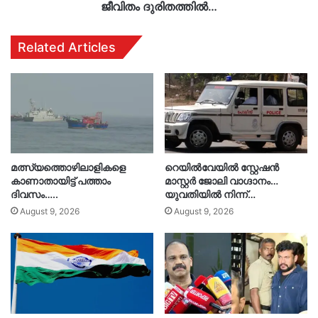
ജീവിതം ദുരിതത്തിൽ…
Related Articles
മത്സ്യത്തൊഴിലാളികളെ
റെയിൽവേയിൽ സ്റ്റേഷൻ
കാണാതായിട്ട് പത്താം
മാസ്റ്റർ ജോലി വാഗ്ദാനം…
ദിവസം…..
യുവതിയിൽ നിന്ന്…
August 9, 2026
August 9, 2026