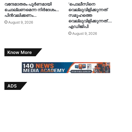
വന്ദേമാതരം പൂർണമായി
‘പൊലീസിനെ
ചൊല്ലണമെന്ന നിർദേശം…
വെല്ലുവിളിക്കുന്നത്
പിൻവലിക്കണം…
സമൂഹത്തെ
വെല്ലുവിളിക്കുന്നത്’….
August 9, 2026
എഡിജിപി
August 9, 2026
Know More
ADS