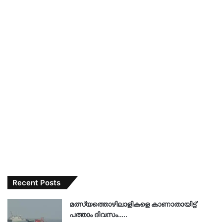
Recent Posts
മത്സ്യത്തൊഴിലാളികളെ കാണാതായിട്ട്
പത്താം ദിവസം…..