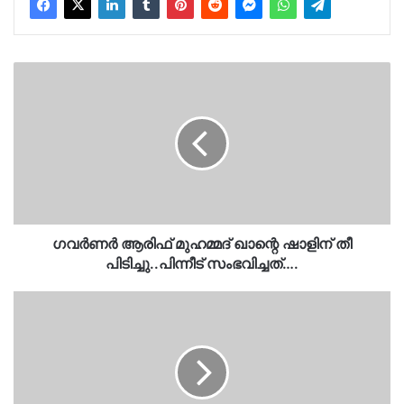
ഗവര്‍ണര്‍
ആരിഫ്
മുഹമ്മദ്
ഖാന്റെ
ഷാളിന്
തീ
പിടിച്ചു..പിന്നീട്
സംഭവിച്ചത്….
ഗവര്‍ണര്‍ ആരിഫ് മുഹമ്മദ് ഖാന്റെ ​ഷാളിന് തീ
പിടിച്ചു..പിന്നീട് സംഭവിച്ചത്….
സൈഡ്
നൽകിയില്ല..ആലപ്പുഴയിൽ
പൊലീസ്
വാഹനത്തിന്
നേരെ
കല്ലേറ്..ഒടുവിൽ