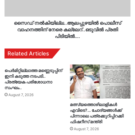
പ്രതി
പിടിയിൽ….
സൈഡ് നൽകിയില്ല..ആലപ്പുഴയിൽ പൊലീസ്
വാഹനത്തിന് നേരെ കല്ലേറ്..ഒടുവിൽ പ്രതി
പിടിയിൽ….
Related Articles
പെർമിറ്റില്ലാത്ത മണ്ണെടുപ്പിന്
ഇനി കടുത്ത നടപടി..
പ്രത്യേക പരിശോധനാ
സംഘം..
August 7, 2026
മത്സ്യത്തൊഴിലാളികൾ
എവിടെ?… ചോദ്യങ്ങൾക്ക്
പിന്നാലെ പത്രക്കുറിപ്പിറക്കി
ഫിഷറീസ് മന്ത്രി
August 7, 2026