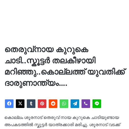
തെരുവ്നായ കുറുകെ
ചാടി..സ്കൂട്ടർ തലകീഴായി
മറിഞ്ഞു..കൊല്ലത്ത് യുവതിക്ക്
ദാരുണാന്ത്യം….
കൊല്ലം ശൂരനാട് തെരുവ് നായ കുറുകെ ചാടിയുണ്ടായ
അപകടത്തിൽ സ്കൂട്ടർ യാത്രക്കാരി മരിച്ചു. ശൂരനാട് വടക്ക്