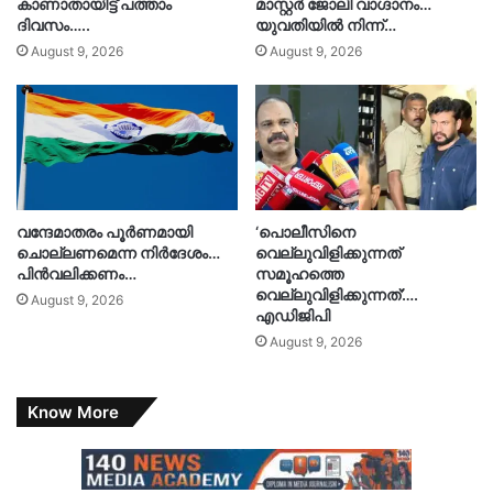
കാണാതായിട്ട് പത്താം
മാസ്റ്റർ ജോലി വാഗ്ദാനം…
ദിവസം…..
യുവതിയിൽ നിന്ന്…
August 9, 2026
August 9, 2026
വന്ദേമാതരം പൂർണമായി
‘പൊലീസിനെ
ചൊല്ലണമെന്ന നിർദേശം…
വെല്ലുവിളിക്കുന്നത്
പിൻവലിക്കണം…
സമൂഹത്തെ
വെല്ലുവിളിക്കുന്നത്’….
August 9, 2026
എഡിജിപി
August 9, 2026
Know More