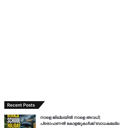
Recent Posts
നാളെ ജില്ലയിൽ നാളെ അവധി;
പ്രൊഫണൽ കോളജുകൾക്ക് ബാധകമല്ല