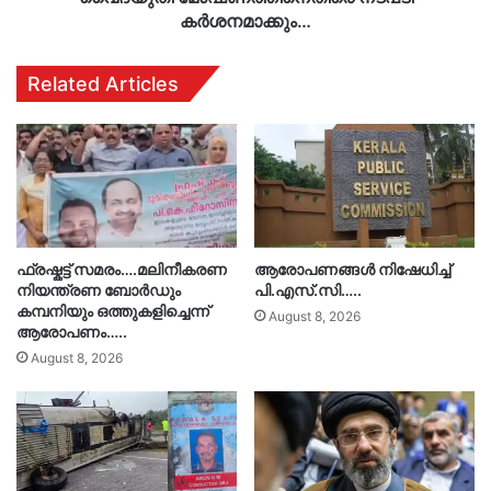
കർശനമാക്കും…
Related Articles
ഫ്രഷ്കട്ട് സമരം….മലിനീകരണ
ആരോപണങ്ങൾ നിഷേധിച്ച്
നിയന്ത്രണ ബോർഡും
പി.എസ്.സി…..
കമ്പനിയും ഒത്തുകളിച്ചെന്ന്
August 8, 2026
ആരോപണം…..
August 8, 2026