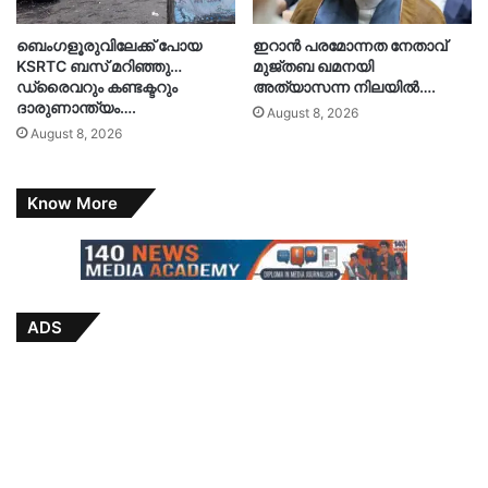
ബെംഗളൂരുവിലേക്ക് പോയ
ഇറാൻ പരമോന്നത നേതാവ്
KSRTC ബസ് മറിഞ്ഞു…
മുജ്തബ ഖമനയി
ഡ്രൈവറും കണ്ടക്ടറും
അത്യാസന്ന നിലയിൽ….
ദാരുണാന്ത്യം….
August 8, 2026
August 8, 2026
Know More
ADS