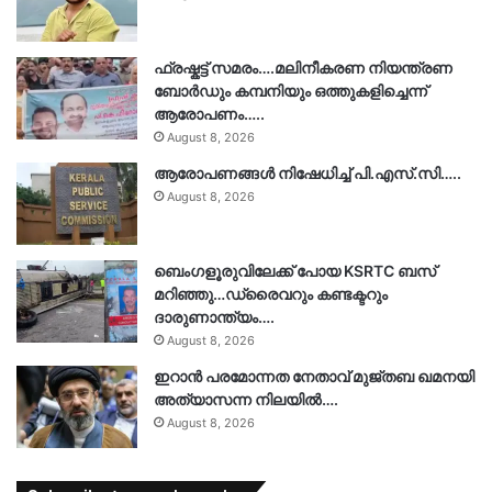
ഫ്രഷ്കട്ട് സമരം….മലിനീകരണ നിയന്ത്രണ
ബോർഡും കമ്പനിയും ഒത്തുകളിച്ചെന്ന്
ആരോപണം…..
August 8, 2026
ആരോപണങ്ങൾ നിഷേധിച്ച് പി.എസ്.സി…..
August 8, 2026
ബെംഗളൂരുവിലേക്ക് പോയ KSRTC ബസ്
മറിഞ്ഞു…ഡ്രൈവറും കണ്ടക്ടറും
ദാരുണാന്ത്യം….
August 8, 2026
ഇറാൻ പരമോന്നത നേതാവ് മുജ്തബ ഖമനയി
അത്യാസന്ന നിലയിൽ….
August 8, 2026