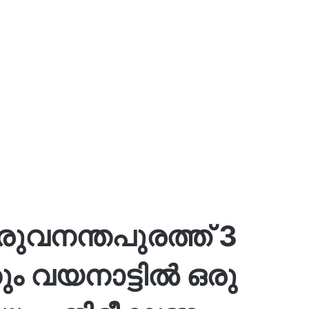
രുവനന്തപുരത്ത് 3
ും വയനാട്ടിൽ ഒരു