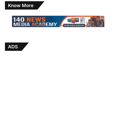
Know More
ADS