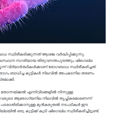
ിരീകരിക്കുന്നത് ആശങ്ക വർദ്ധിപ്പിക്കുന്നു.
തലസ്ഥാന നഗരിയായ തിരുവനന്തപുരത്തും ഷിഗെല്ല
ൂന്ന് വിദ്യാർത്ഥികൾക്കാണ് രോഗബാധ സ്ഥിരീകരിച്ചത്.
 രോഗം ബാധിച്ച കുട്ടികൾ നിലവിൽ അപകടനില തരണം
മാക്കി.
 തോന്നയ്ക്കൽ എന്നിവിടങ്ങളിൽ നിന്നുള്ള
്. ഇവരുടെ ആരോഗ്യനില നിലവിൽ തൃപ്തികരമാണെന്ന്
ം പടരാതിരിക്കാനുള്ള മുൻകരുതൽ നടപടികൾ ഈ
ലയിൽ ഒരു കുട്ടിക്ക് കൂടി ഷിഗെല്ല സ്ഥിരീകരിച്ചിട്ടുണ്ട്.