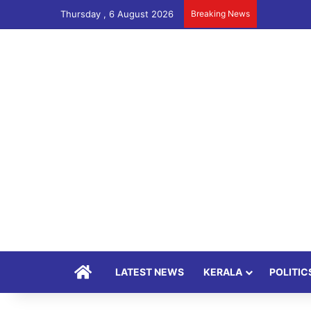
Thursday , 6 August 2026
Breaking News
Home
LATEST NEWS
KERALA
POLITIC