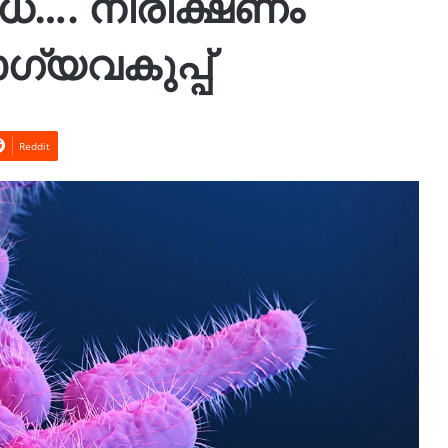
ാധ…. നിരീക്ഷണം
്യവകുപ്പ്
Reddit