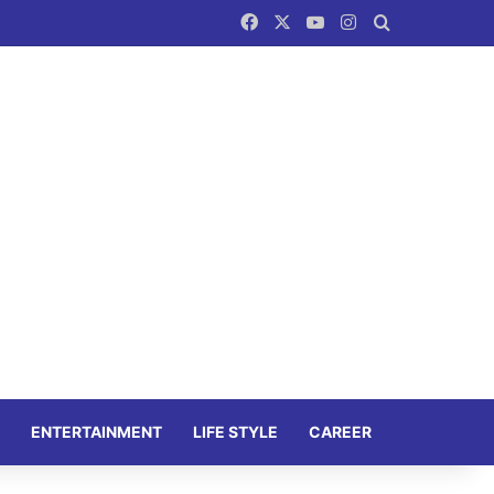
Facebook
X
YouTube
Instagram
Search for
ENTERTAINMENT
LIFE STYLE
CAREER