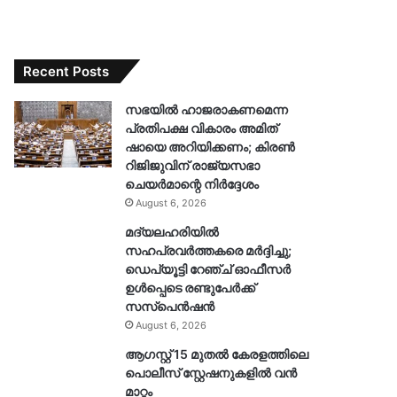
Recent Posts
സഭയിൽ ഹാജരാകണമെന്ന
പ്രതിപക്ഷ വികാരം അമിത്
ഷായെ അറിയിക്കണം; കിരൺ
റിജിജുവിന് രാജ്യസഭാ
ചെയർമാന്റെ നിർദ്ദേശം
August 6, 2026
മദ്യലഹരിയിൽ
സഹപ്രവർത്തകരെ മർദ്ദിച്ചു;
ഡെപ്യൂട്ടി റേഞ്ച് ഓഫീസർ
ഉൾപ്പെടെ രണ്ടുപേർക്ക്
സസ്‌പെൻഷൻ
August 6, 2026
ആഗസ്റ്റ് 15 മുതൽ കേരളത്തിലെ
പൊലീസ് സ്റ്റേഷനുകളിൽ വൻ
മാറ്റം