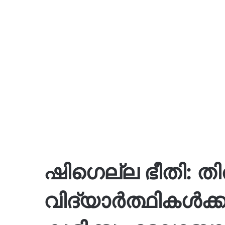
ഷിഗെല്ല ഭീതി: തി
വിദ്യാർത്ഥികൾക്ക