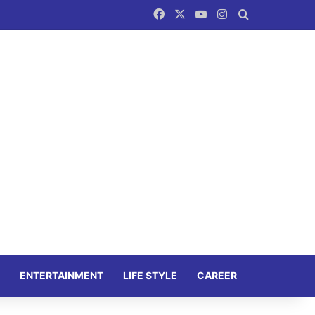
Facebook
X
YouTube
Instagram
Search for
ENTERTAINMENT
LIFE STYLE
CAREER