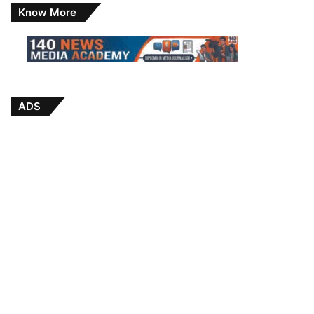
Know More
ADS