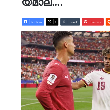
യമാല….
Facebook
X
Tumblr
Pinterest