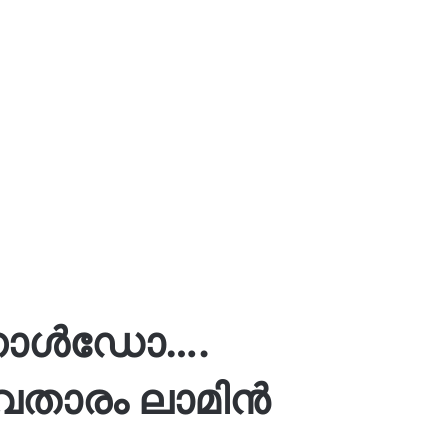
ാള്‍ഡോ….
വതാരം ലാമിന്‍