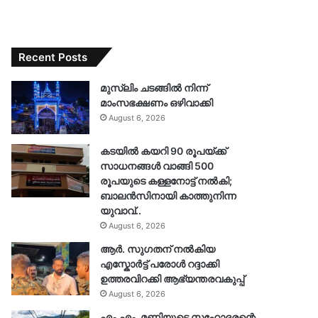
Recent Posts
മുസ്‌ലിം ചടങ്ങിൽ നിന്ന്
മാംസഭക്ഷണം ഒഴിവാക്കി
August 6, 2026
കടയിൽ കയറി 90 രൂപയ്ക്ക്
സാധനങ്ങൾ വാങ്ങി 500
രൂപയുടെ കള്ളനോട്ട് നൽകി;
ബാലൻസിനായി കാത്തുനിന്ന
യുവാവ്..
August 6, 2026
ആർ. സു​ഗതന് നൽകിയ
എസ്കോർട്ട് പരോൾ റദ്ദാക്കി
ഉത്തരവിറക്കി ആഭ്യന്തരവകുപ്പ്
August 6, 2026
എം.എം. മണിയുടെ സഹോദരന്റെ