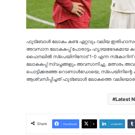
ഫുട്‌ബോള്‍ ലോകം കണ്ട ഏറ്റവും വലിയ ഇതിഹാസത
അവസാന ലോകകപ്പ് പോരാട്ടം ഹൃദയഭേദകമായ കാഴ്ചകള്‍
ഫൈനലില്‍ സ്‌പെയിനിനോട് 1-0 എന്ന സ്‌കോറിന്
ലോകകപ്പ് സ്വപ്നങ്ങളും അവസാനിച്ചു. മത്സരം അ
പൊട്ടിക്കരഞ്ഞ റൊണാള്‍ഡോയെ, സ്‌പെയിനിന്റെ കൗമാ
ആശ്വസിപ്പിച്ചത് ഫുട്‌ബോള്‍ ലോകത്തെ വലിയൊര
Latest 
Share
Facebook
X
LinkedIn