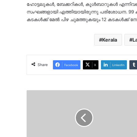
ഹോട്ടലുകൾ, ബേക്കറികൾ, കൂൾബാറുകൾ എന്നിവയെല
സംഘങ്ങളായി എത്തിയായിരുന്നു പരിശോധന. 99 കട
കടകൾക്ക് മേൽ പിഴ ചുമത്തുകയും 12 കടകൾക്ക് 
Kerala
L
Share
Facebook
X
LinkedIn
അറബിക്കടലിൽ
ന്യൂനമർദ്ദ
സാധ്യത;
4
ജില്ലകളിൽ
ഇന്ന്
ഓറഞ്ച്