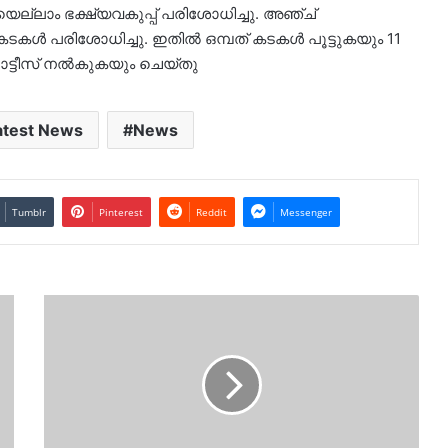
്ലാം ഭക്ഷ്യവകുപ്പ് പരിശോധിച്ചു. അഞ്ച്
കൾ പരിശോധിച്ചു. ഇതിൽ ഒമ്പത് കടകൾ പൂട്ടുകയും 11
നോട്ടീസ് നൽകുകയും ചെയ്തു
atest News
News
Tumblr
Pinterest
Reddit
Messenger
ബിരിയാണിയ്ക്കൊപ്പം
സാലഡ്
കിട്ടിയില്ല..
കല്ല്യാണ
വീട്ടിൽ
കേറ്ററിങ്
തൊഴിലാളികൾ