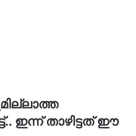
ുമില്ലാത്ത
്.. ഇന്ന് താഴിട്ടത് ഈ