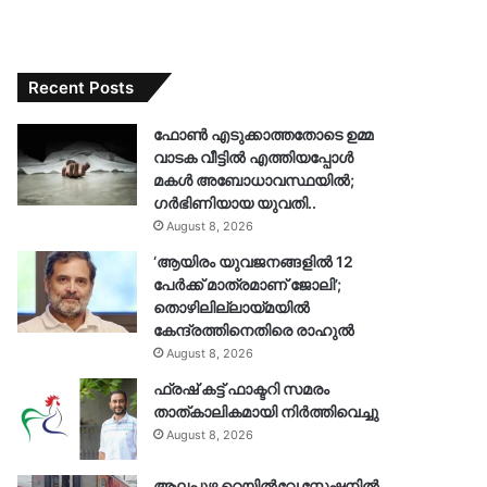
Recent Posts
ഫോൺ എടുക്കാത്തതോടെ ഉമ്മ
വാടക വീട്ടിൽ എത്തിയപ്പോൾ
മകൾ അബോധാവസ്ഥയിൽ;
ഗർഭിണിയായ യുവതി..
August 8, 2026
‘ആയിരം യുവജനങ്ങളിൽ 12
പേർക്ക് മാത്രമാണ് ജോലി’;
തൊഴിലില്ലായ്മയിൽ
കേന്ദ്രത്തിനെതിരെ രാഹുൽ
August 8, 2026
ഫ്രഷ് കട്ട് ഫാക്ടറി സമരം
താത്കാലികമായി നിർത്തിവെച്ചു
August 8, 2026
ആലപ്പുഴ റെയിൽവേ സ്റ്റേഷനിൽ