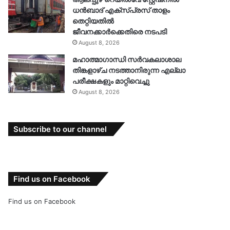
ധൻബാദ് എക്‌സ്പ്രസ് താളം
തെറ്റിയതിൽ
ജീവനക്കാർക്കെതിരെ നടപടി
August 8, 2026
മഹാത്മാഗാന്ധി സർവകലാശാല
തിങ്കളാഴ്ച നടത്താനിരുന്ന എല്ലാ
പരീക്ഷകളും മാറ്റിവെച്ചു
August 8, 2026
Subscribe to our channel
Find us on Facebook
Find us on Facebook