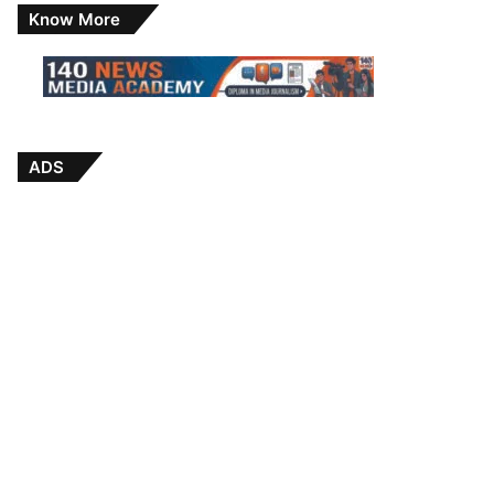
Know More
ADS