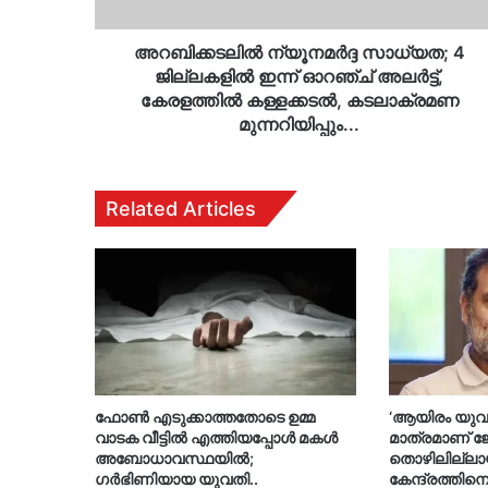
അലർട്ട്,
കേരളത്തിൽ
കള്ളക്കടൽ,
അറബിക്കടലിൽ ന്യൂനമർദ്ദ സാധ്യത; 4
കടലാക്രമണ
ജില്ലകളിൽ ഇന്ന് ഓറഞ്ച് അലർട്ട്,
മുന്നറിയിപ്പും...
കേരളത്തിൽ കള്ളക്കടൽ, കടലാക്രമണ
മുന്നറിയിപ്പും...
Related Articles
ഫോൺ എടുക്കാത്തതോടെ ഉമ്മ
‘ആയിരം യുവജ
വാടക വീട്ടിൽ എത്തിയപ്പോൾ മകൾ
മാത്രമാണ് ജ
അബോധാവസ്ഥയിൽ;
തൊഴിലില്ലാ
ഗർഭിണിയായ യുവതി..
കേന്ദ്രത്തി