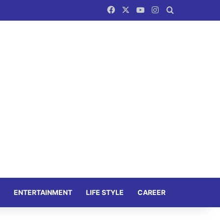
Facebook
X
YouTube
Instagram
Search for
ENTERTAINMENT
LIFE STYLE
CAREER