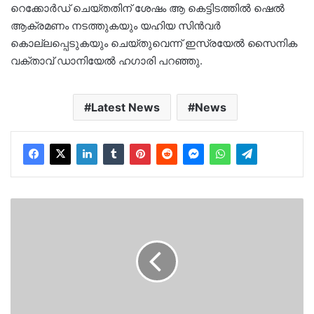
റെക്കോര്‍ഡ് ചെയ്തതിന് ശേഷം ആ കെട്ടിടത്തില്‍ ഷെല്‍
ആക്രമണം നടത്തുകയും യഹിയ സിന്‍വര്‍
കൊല്ലപ്പെടുകയും ചെയ്തുവെന്ന് ഇസ്രയേല്‍ സൈനിക
വക്താവ് ഡാനിയേല്‍ ഹഗാരി പറഞ്ഞു.
Latest News
News
വീണ്ടും
ലോക്കല്‍
ട്രെയിന്‍
പാളം
തെറ്റി;
ആളപായമില്ല…