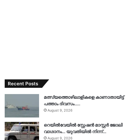
Recent Posts
മത്സ്യത്തൊഴിലാളികളെ കാണാതായിട്ട്
പത്താം ദിവസം…..
August 9, 2026
റെയിൽവേയിൽ സ്റ്റേഷൻ മാസ്റ്റർ ജോലി
വാഗ്ദാനം… യുവതിയിൽ നിന്ന്…
August 9, 2026