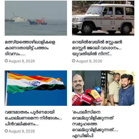
മത്സ്യത്തൊഴിലാളികളെ
റെയിൽവേയിൽ സ്റ്റേഷൻ
കാണാതായിട്ട് പത്താം
മാസ്റ്റർ ജോലി വാഗ്ദാനം…
ദിവസം…..
യുവതിയിൽ നിന്ന്…
August 9, 2026
August 9, 2026
വന്ദേമാതരം പൂർണമായി
‘പൊലീസിനെ
ചൊല്ലണമെന്ന നിർദേശം…
വെല്ലുവിളിക്കുന്നത്
പിൻവലിക്കണം…
സമൂഹത്തെ
വെല്ലുവിളിക്കുന്നത്’….
August 9, 2026
എഡിജിപി