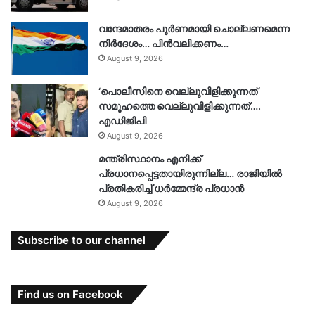
വന്ദേമാതരം പൂർണമായി ചൊല്ലണമെന്ന
നിർദേശം… പിൻവലിക്കണം…
August 9, 2026
‘പൊലീസിനെ വെല്ലുവിളിക്കുന്നത്
സമൂഹത്തെ വെല്ലുവിളിക്കുന്നത്’….
എഡിജിപി
August 9, 2026
മന്ത്രിസ്ഥാനം എനിക്ക്
പ്രധാനപ്പെട്ടതായിരുന്നില്ല… രാജിയിൽ
പ്രതികരിച്ച് ധർമ്മേന്ദ്ര പ്രധാൻ
August 9, 2026
Subscribe to our channel
Find us on Facebook