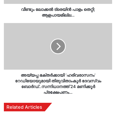
വീണ്ടും ലോക്കല്‍ ട്രെയിന്‍ പാളം തെറ്റി;
ആളപായമില്ല…
അയ്യപ്പ
ഭക്തർക്കായി
‘ഹരിവരാസനം’
റേഡിയോയുമായി
തിരുവിതാംകൂർ
ദേവസ്വം
ബോർഡ്..സന്നിധാനത്ത്
24
മണിക്കൂർ
പ്രക്ഷേപണം…
അയ്യപ്പ ഭക്തർക്കായി ‘ഹരിവരാസനം’
റേഡിയോയുമായി തിരുവിതാംകൂർ ദേവസ്വം
ബോർഡ്..സന്നിധാനത്ത് 24 മണിക്കൂർ
പ്രക്ഷേപണം…
Related Articles