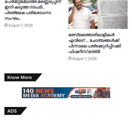
പെർമിറ്റില്ലാത്ത മണ്ണെടുപ്പിന്
ഇനി കടുത്ത നടപടി..
പ്രത്യേക പരിശോധനാ
സംഘം..
August 7, 2026
മത്സ്യത്തൊഴിലാളികൾ
എവിടെ?… ചോദ്യങ്ങൾക്ക്
പിന്നാലെ പത്രക്കുറിപ്പിറക്കി
ഫിഷറീസ് മന്ത്രി
August 7, 2026
Know More
ADS