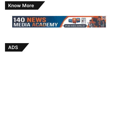
Know More
ADS