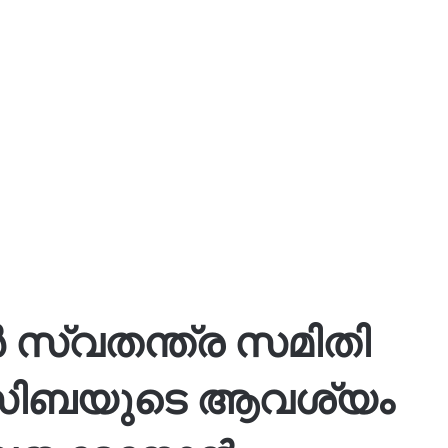
്‍ സ്വതന്ത്ര സമിതി
‍സിബയുടെ ആവശ്യം