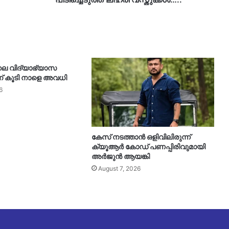
പിടിച്ചെടുത്ത
ലഹരി
വസ്തുക്കള്‍…..
ലെ വിദ്യാഭ്യാസ
് കൂടി നാളെ അവധി
6
കേസ് നടത്താൻ ഒളിവിലിരുന്ന്
ക്യൂആർ കോഡ് പണപ്പിരിവുമായി
അർജുൻ ആയങ്കി
August 7, 2026