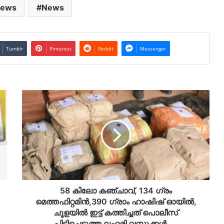
News
News
Tumblr
Pinterest
Reddit
Messenger
58
കിലോ
കഞ്ചാവ്,
134
ഗ്രം
മെത്തഫിറ്റമിന്‍,390
ഗ്രാം
ഹാഷിഷ്
ഓയില്‍,
ചൂളയില്‍
58 കിലോ കഞ്ചാവ്, 134 ഗ്രം
ഇട്ട്
മെത്തഫിറ്റമിന്‍,390 ഗ്രാം ഹാഷിഷ് ഓയില്‍,
കത്തിച്ചത്
ചൂളയില്‍ ഇട്ട് കത്തിച്ചത് പൊലീസ്
പൊലീസ്
പിടിച്ചെടുത്ത ലഹരി വസ്തുക്കള്‍…..