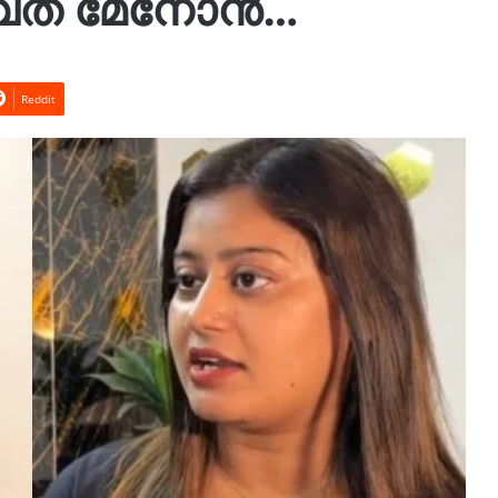
വേത മേനോന്‍…
Reddit