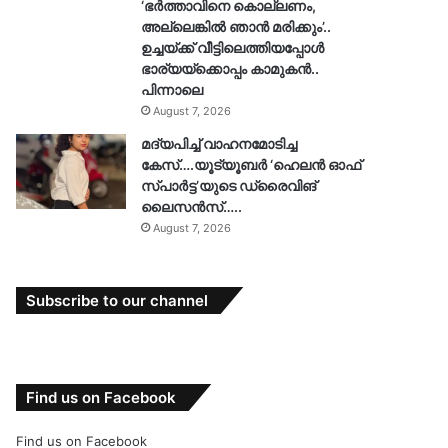
‘ഭർത്താവിനെ കൊല്ലണം,
അല്ലെങ്കിൽ ഞാൻ മരിക്കും’..
ഉച്ചയ്ക്ക് വീട്ടിലെത്തിയപ്പോൾ
ഭാര്യയ്ക്കൊപ്പം കാമുകൻ..
പിന്നാലെ
August 7, 2026
മദ്യപിച്ച് വാഹനമോടിച്ച
കേസ്….യൂട്യൂബർ ‘ഹെലൻ ഓഫ്
സ്പാർട്ട’യുടെ ഡ്രൈവിങ്
ലൈസൻസ്…..
August 7, 2026
Subscribe to our channel
Find us on Facebook
Find us on Facebook