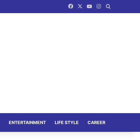
Facebook
X
YouTube
Instagram
Search for
ENTERTAINMENT
LIFE STYLE
CAREER