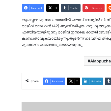
Facebook
X
Tumblr
Pinterest
ആലപ്പുഴ പുന്നമടക്കായലിൽ ഹൗസ് ബോട്ടിൽ നിന്ന്
രാജീവ് രാഘവൻ (42) ആണ് മരിച്ചത്. സുഹൃത്തു
എത്തിയതായിരുന്നു രാജീവ്.ഇന്നലെ രാത്രി ബോട്ടി
കാണാതാവുകയായിരുന്നു.തുടർന്ന് നടത്തിയ തിരച്
മൃതദേഹം കണ്ടെത്തുകയായിരുന്നു.
Alappuzha
Share
Facebook
X
LinkedIn
തൃശ്ശൂരിൽ
പുഴയിൽ