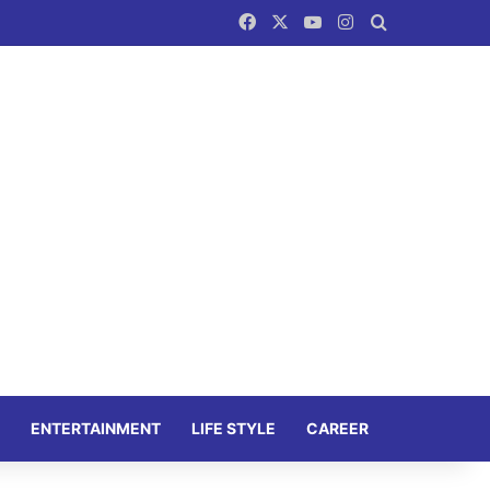
Facebook
X
YouTube
Instagram
Search for
ENTERTAINMENT
LIFE STYLE
CAREER