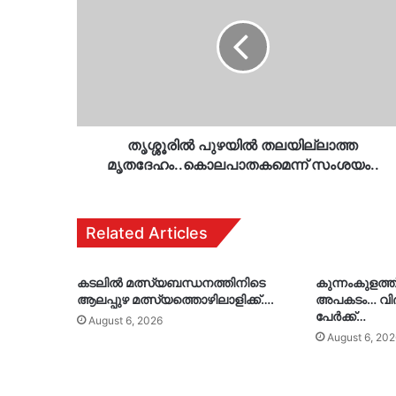
തലയില്ലാത്ത
മൃതദേഹം..കൊലപാതകമെന്ന്
സംശയം..
തൃശ്ശൂരിൽ പുഴയിൽ തലയില്ലാത്ത
മൃതദേഹം..കൊലപാതകമെന്ന് സംശയം..
Related Articles
കടലിൽ മത്സ്യബന്ധനത്തിനിടെ
കുന്നംകുളത്
ആലപ്പുഴ മത്സ്യത്തൊഴിലാളിക്ക്….
അപകടം… വിദ്യ
പേർക്ക്…
August 6, 2026
August 6, 202