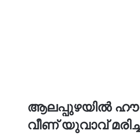
ആലപ്പുഴയിൽ ഹൗസ്
വീണ് യുവാവ് മരിച്