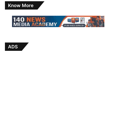
Know More
ADS