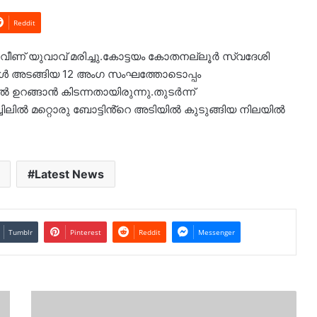
Reddit
 വീണ് യുവാവ് മരിച്ചു.കോട്ടയം കോതനല്ലൂർ സ്വദേശി
ക്കൾ അടങ്ങിയ 12 അംഗ സംഘത്തോടൊപ്പം
ൽ ഉറങ്ങാൻ കിടന്നതായിരുന്നു.തുടർന്ന്
ചിലിൽ മറ്റൊരു ബോട്ടിൻ്റെ അടിയിൽ കുടുങ്ങിയ നിലയിൽ
Latest News
Tumblr
Pinterest
Reddit
Messenger
മദ്രസകള്‍
അടച്ചു