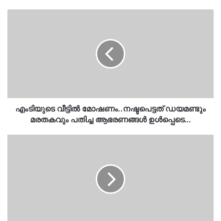
എംടിയുടെ
വീട്ടിൽ
മോഷണം..നഷ്ടപെട്ടത്
ഡയമണ്ടും
മരതകവും
പതിച്ച
ആഭരണങ്ങൾ
ഉൾപ്പെടെ…
എംടിയുടെ വീട്ടിൽ മോഷണം..നഷ്ടപെട്ടത് ഡയമണ്ടും
മരതകവും പതിച്ച ആഭരണങ്ങൾ ഉൾപ്പെടെ…
എഡിജിപി
വിവാദം..സിപിഐയിൽ
ഭിന്നത
രൂക്ഷം..
പ്രകാശ്
ബാബുവിൻ്റെ
പ്രതികരണങ്ങളിൽ
അതൃപ്‌തി…