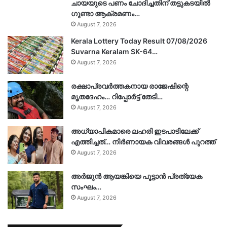
ചായയുടെ പണം ചോദിച്ചതിന് തട്ടുകടയിൽ
ഗുണ്ടാ ആക്രമണം…
August 7, 2026
Kerala Lottery Today Result 07/08/2026
Suvarna Keralam SK-64…
August 7, 2026
രക്ഷാപ്രവർത്തകനായ രാജേഷിന്റെ
മൃതദേഹം… റിപ്പോർട്ട് തേടി…
August 7, 2026
അധ്യാപികമാരെ ലഹരി ഇടപാടിലേക്ക്
എത്തിച്ചത്… നിർണായക വിവരങ്ങൾ പുറത്ത്
August 7, 2026
അർജുൻ ആയങ്കിയെ പൂട്ടാൻ പ്രത്യേക
സംഘം…
August 7, 2026