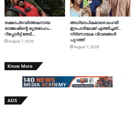
രക്ഷാപ്രവർത്തകനായ
അധ്യാപികമാരെ ലഹരി
രാജേഷിന്റെ മൃതദേഹം…
ഇടപാടിലേക്ക് എത്തിച്ചത്…
റിപ്പോർട്ട് തേടി…
നിർണായക വിവരങ്ങൾ
പുറത്ത്
August 7, 2026
August 7, 2026
Know More
ADS