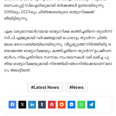
ബന്ധപ്പെട്ട് സിഐടിയുമായി തർക്കങ്ങൾ ഉണ്ടായിരുന്നു.
2005ലും 2023ലും ചിത്രലേഖയുടെ ഓട്ടോറിക്ഷക്ക്
തീയിട്ടിരുന്നു.
ഏ​ക വ​രു​മാ​ന​മാ​ർ​ഗ​മാ​യ ഓ​ട്ടോ​റി​ക്ഷ ക​ത്തി​ച്ച​തി​നെ തു​ട​ർ​ന്ന്
സി.​പി.​എ​മ്മു​മാ​യി വ​ർ​ഷ​ങ്ങ​ളാ​യി പോ​രാ​ട്ടം തു​ട​ർ​ന്ന ചി​ത്ര​
ലേ​ഖ രോ​ഗ​ശ​യ്യ​യി​ലായിരുന്നു. വീ​ട്ടു​മു​റ്റ​ത്ത് നി​ർ​ത്തി​യി​ട്ട ര​
ണ്ടാ​മ​ത്തെ ഓ​ട്ടോ​റി​ക്ഷ​യും ക​ത്തി​ച്ച​തി​നെ തു​ട​ർ​ന്ന് ഉ​പ​ജീ​വ​ന​
മാ​ർ​ഗം നി​ല​ച്ച​തി​നി​ടെ സ​ന്ന​ദ്ധ സം​ഘ​ട​ന​ക​ൾ വ​ഴി ല​ഭിച്ച പു​
തി​യ ഓ​ട്ടോ​റി​ക്ഷ​യു​മാ​യി നി​ര​ത്തി​ലി​റ​ങ്ങാ​നി​രി​ക്കെ​യാ​ണ് രോ​
ഗം അ​ല​ട്ടി​യ​ത്.
Latest News
News