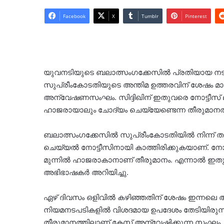
Facebook
X
Tumblr
Pinterest
യുവനടിയുടെ ബലാത്സം​ഗക്കേസിൽ പ്രതിയായ നടൻ
സുപ്രീംകോടതിയുടെ അന്തിമ ഉത്തരവിന് ശേഷം മാ
അന്വേഷണസംഘം. സിദ്ദിഖിന് ഇതുവരെ നോട്ടീസ് ലഭി
ഹാജരായാലും ചോദ്യം ചെയ്യേണ്ടെന്ന തീരുമാനത
ബലാത്സം​ഗക്കേസിൽ സുപ്രീംകോടതിയിൽ നിന്ന് താ
ചെയ്യൽ നോട്ടീസിനായി കാത്തിരിക്കുകയാണ്. ന
മുന്നിൽ ഹാജരാകാനാണ് തീരുമാനം. എന്നാൽ ഇതുവരെ സ
അഭിഭാഷകർ അറിയിച്ചു.
ഏഴ് ദിവസം ഒളിവിൽ കഴിഞ്ഞതിന് ശേഷം ഇന്നലെ അഭ
നിയമനടപടികളി‍ൽ വിശദമായ ഉപദേശം തേടിയിരുന്നു
തീരുമാനത്തിലാണ് കേസ് അന്വേഷിക്കുന്ന സംഘം. സ