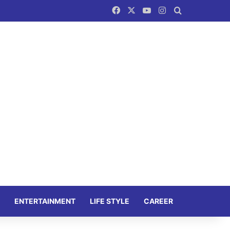
Facebook
X
YouTube
Instagram
Search for
ENTERTAINMENT
LIFE STYLE
CAREER