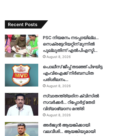
Recent Posts
PSC നിയമനം നടപ്പായില്ല…
സെക്രട്ടേറിയറ്റിന് മുന്നിൽ
പുല്ലുതിന്ന് എൽപിഎസ്ടി…
August 8, 2026
പൊലീസ് ജീപ്പ് തടഞ്ഞ് പിഴയിട്ട
എംവിഐക്ക് നിർബന്ധിത
പരിശീലനം…
August 8, 2026
സ്വാതന്ത്ര്യദിന ക്വിസിൽ
സവർക്കർ… റിപ്പോർട്ട് തേടി
വിദ്യാഭ്യാസ മന്ത്രി
August 8, 2026
അർജുൻ ആയങ്കിക്കായി
വലവീശി… ആയങ്കിയുമായി