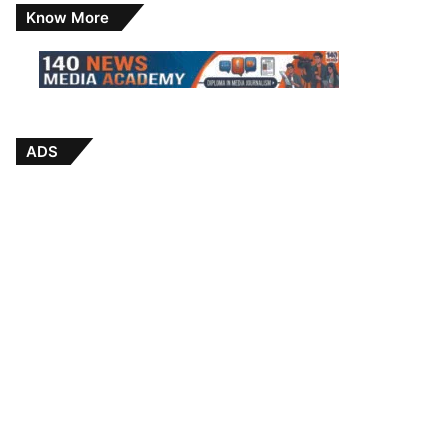
Know More
ADS