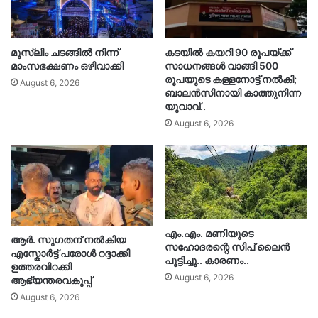
മുസ്‌ലിം ചടങ്ങിൽ നിന്ന്
കടയിൽ കയറി 90 രൂപയ്ക്ക്
മാംസഭക്ഷണം ഒഴിവാക്കി
സാധനങ്ങൾ വാങ്ങി 500
രൂപയുടെ കള്ളനോട്ട് നൽകി;
August 6, 2026
ബാലൻസിനായി കാത്തുനിന്ന
യുവാവ്..
August 6, 2026
എം.എം. മണിയുടെ
ആർ. സു​ഗതന് നൽകിയ
സഹോദരന്റെ സിപ് ലൈൻ
എസ്കോർട്ട് പരോൾ റദ്ദാക്കി
പൂട്ടിച്ചു.. കാരണം..
ഉത്തരവിറക്കി
August 6, 2026
ആഭ്യന്തരവകുപ്പ്
August 6, 2026