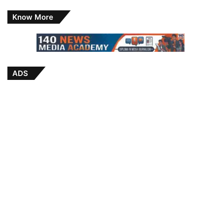
Know More
ADS