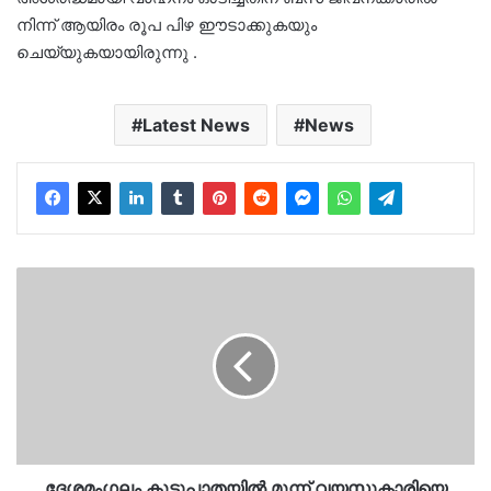
നിന്ന് ആയിരം രൂപ പിഴ ഈടാക്കുകയും
ചെയ്യുകയായിരുന്നു .
Latest News
News
ദേശമംഗലം
കൂട്ടുപാതയിൽ
മൂന്ന്
വയസുകാരിയെ
ഉപേക്ഷിച്ച
നിലയിൽ..ആശുപത്രിയിലേക്ക്
മാറ്റി…
ദേശമംഗലം കൂട്ടുപാതയിൽ മൂന്ന് വയസുകാരിയെ