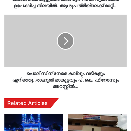
ഉപേക്ഷിച്ച നിലയിൽ..ആശുപത്രിയിലേക്ക് മാറ്റി…
പൊലീസിന്
നേരെ
കല്ലും
വടികളും
എറിഞ്ഞു..രാഹുൽ
മാങ്കൂട്ടവും
പി.കെ.
ഫിറോസും
അറസ്റ്റിൽ…
പൊലീസിന് നേരെ കല്ലും വടികളും
എറിഞ്ഞു..രാഹുൽ മാങ്കൂട്ടവും പി.കെ. ഫിറോസും
അറസ്റ്റിൽ…
Related Articles