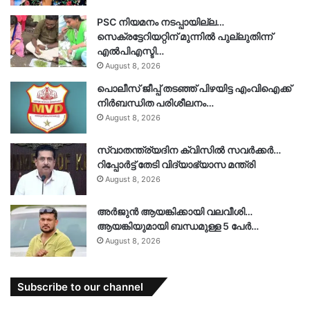
PSC നിയമനം നടപ്പായില്ല…
സെക്രട്ടേറിയറ്റിന് മുന്നിൽ പുല്ലുതിന്ന്
എൽപിഎസ്ടി…
August 8, 2026
പൊലീസ് ജീപ്പ് തടഞ്ഞ് പിഴയിട്ട എംവിഐക്ക്
നിർബന്ധിത പരിശീലനം…
August 8, 2026
സ്വാതന്ത്ര്യദിന ക്വിസിൽ സവർക്കർ…
റിപ്പോർട്ട് തേടി വിദ്യാഭ്യാസ മന്ത്രി
August 8, 2026
അർജുൻ ആയങ്കിക്കായി വലവീശി…
ആയങ്കിയുമായി ബന്ധമുള്ള 5 പേർ…
August 8, 2026
Subscribe to our channel