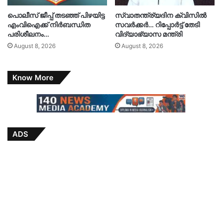
പൊലീസ് ജീപ്പ് തടഞ്ഞ് പിഴയിട്ട
സ്വാതന്ത്ര്യദിന ക്വിസിൽ
എംവിഐക്ക് നിർബന്ധിത
സവർക്കർ… റിപ്പോർട്ട് തേടി
പരിശീലനം…
വിദ്യാഭ്യാസ മന്ത്രി
August 8, 2026
August 8, 2026
Know More
ADS