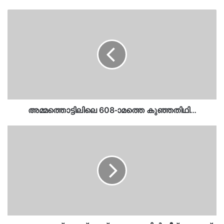
അമ്മത്തൊട്ടിലിലെ
608-ാ
മത്തെ
കുഞ്ഞതിഥി…
അമ്മത്തൊട്ടിലിലെ 608-ാമത്തെ കുഞ്ഞതിഥി…
മയക്കുമരുന്ന്
കേസ്
അന്വേഷണത്തിൽ
വീഴ്ച…
സബ്
ഇന്‍സ്പെക്ടര്‍ക്കെതിരെ
നടപടി…