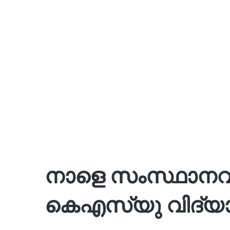
നാളെ സംസ്ഥാനവ
കെഎസ്‌യു വിദ്യാ