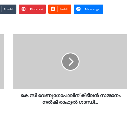
Tumblr
Pinterest
Reddit
Messenger
കെ
സി
വേണുഗോപാലിന്
കിടിലൻ
സമ്മാനം
നൽകി
രാഹുൽ
ഗാന്ധി…
കെ സി വേണുഗോപാലിന് കിടിലൻ സമ്മാനം
നൽകി രാഹുൽ ഗാന്ധി…