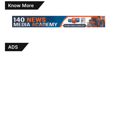
Know More
ADS