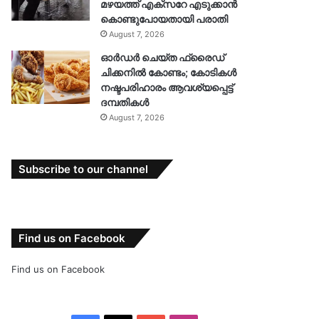
മഴയത്ത് എക്സറേ എടുക്കാൻ
കൊണ്ടുപോയതായി പരാതി
August 7, 2026
ഓർഡർ ചെയ്ത ഫ്രൈഡ്
ചിക്കനിൽ കോണ്ടം; കോടികൾ
നഷ്ടപരിഹാരം ആവശ്യപ്പെട്ട്
ദമ്പതികൾ
August 7, 2026
Subscribe to our channel
Find us on Facebook
Find us on Facebook