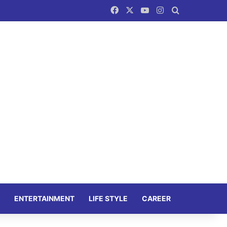
Facebook
X
YouTube
Instagram
Search for
ENTERTAINMENT
LIFE STYLE
CAREER