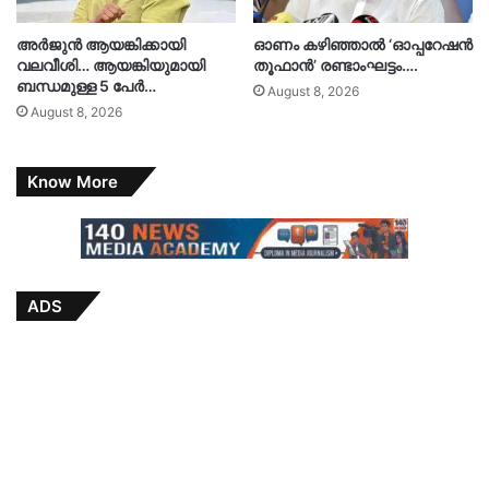
അർജുൻ ആയങ്കിക്കായി
ഓണം കഴിഞ്ഞാൽ ‘ഓപ്പറേഷൻ
വലവീശി… ആയങ്കിയുമായി
തൂഫാൻ’ രണ്ടാംഘട്ടം….
ബന്ധമുള്ള 5 പേർ…
August 8, 2026
August 8, 2026
Know More
ADS