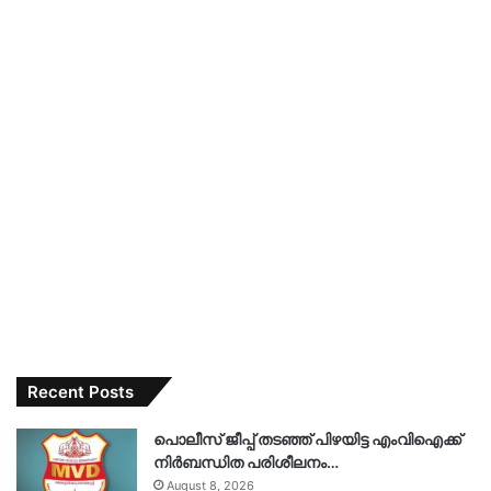
Recent Posts
പൊലീസ് ജീപ്പ് തടഞ്ഞ് പിഴയിട്ട എംവിഐക്ക്
നിർബന്ധിത പരിശീലനം…
August 8, 2026