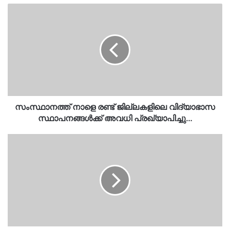
സംസ്ഥാനത്ത്
നാളെ
രണ്ട്
ജില്ലകളിലെ
വിദ്യാഭാസ
സ്ഥാപനങ്ങൾക്ക്
അവധി
പ്രഖ്യാപിച്ചു…
സംസ്ഥാനത്ത് നാളെ രണ്ട് ജില്ലകളിലെ വിദ്യാഭാസ
സ്ഥാപനങ്ങൾക്ക് അവധി പ്രഖ്യാപിച്ചു…
വഞ്ചിയൂരിൽ
യുവതിയെ
വെടിവച്ചത്
കൊല്ലത്തെ
വനിതാ
ഡോക്ടര്‍..കാരണം….