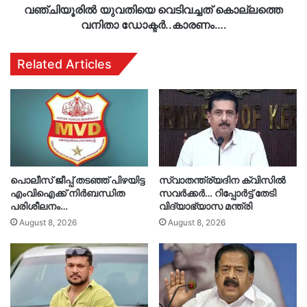
വഞ്ചിയൂരിൽ യുവതിയെ വെടിവച്ചത് കൊല്ലത്തെ
വനിതാ ഡോക്ടര്‍..കാരണം….
Related Articles
പൊലീസ് ജീപ്പ് തടഞ്ഞ് പിഴയിട്ട
സ്വാതന്ത്ര്യദിന ക്വിസിൽ
എംവിഐക്ക് നിർബന്ധിത
സവർക്കർ… റിപ്പോർട്ട് തേടി
പരിശീലനം…
വിദ്യാഭ്യാസ മന്ത്രി
August 8, 2026
August 8, 2026