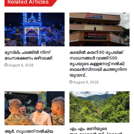
Related Articles
മുസ്‌ലിം ചടങ്ങിൽ നിന്ന്
കടയിൽ കയറി 90 രൂപയ്ക്ക്
മാംസഭക്ഷണം ഒഴിവാക്കി
സാധനങ്ങൾ വാങ്ങി 500
രൂപയുടെ കള്ളനോട്ട് നൽകി;
August 6, 2026
ബാലൻസിനായി കാത്തുനിന്ന
യുവാവ്..
August 6, 2026
എം.എം. മണിയുടെ
ആർ. സു​ഗതന് നൽകിയ