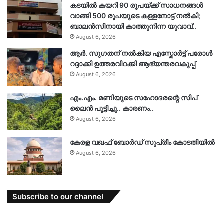
കടയിൽ കയറി 90 രൂപയ്ക്ക് സാധനങ്ങൾ
വാങ്ങി 500 രൂപയുടെ കള്ളനോട്ട് നൽകി;
ബാലൻസിനായി കാത്തുനിന്ന യുവാവ്..
August 6, 2026
ആർ. സു​ഗതന് നൽകിയ എസ്കോർട്ട് പരോൾ
റദ്ദാക്കി ഉത്തരവിറക്കി ആഭ്യന്തരവകുപ്പ്
August 6, 2026
എം.എം. മണിയുടെ സഹോദരന്റെ സിപ്
ലൈൻ പൂട്ടിച്ചു.. കാരണം..
August 6, 2026
കേരള വഖഫ് ബോർഡ് സുപ്രീം കോടതിയിൽ
August 6, 2026
Subscribe to our channel