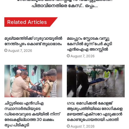
പിതാവിനെതിരെ കേസ്.. ഒപ്പം…
Related Articles
മുഖ്യമന്ത്രിക്ക് ഗുരുവായൂരിൽ
മലപ്പുറം സ്ഫോടക വസ്തു
നേന്ത്രപ്പഴം കൊണ്ട് തുലാഭാരം
കേസിൽ മൂന്ന് പേർ കൂടി
എൻഐഎ അറസ്റ്റിൽ
August 7, 2026
August 7, 2026
ചിറ്റൂരിലെ എൻഡിഎ
ഗവ. മെഡിക്കൽ കോളജ്
സ്ഥാനാർത്ഥിയുടെ
ആശുപത്രിയിലെ രോഗികളെ
ഡ്രൈവറുടെ കയ്യിൽ നിന്ന്
മഴയത്ത് എക്സറേ എടുക്കാൻ
രേഖകളില്ലാത്ത 30 ലക്ഷം
കൊണ്ടുപോയതായി പരാതി
രൂപ പിടികൂടി
August 7, 2026