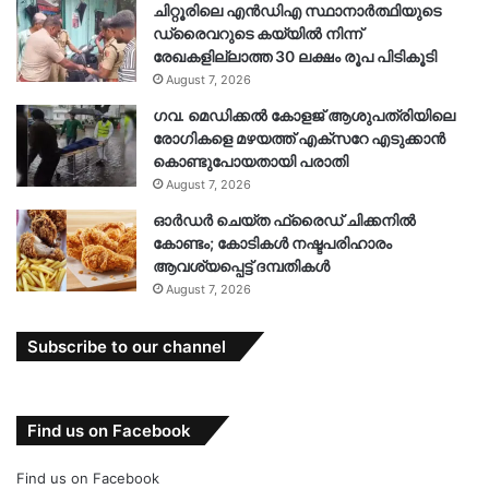
ചിറ്റൂരിലെ എൻഡിഎ സ്ഥാനാർത്ഥിയുടെ
ഡ്രൈവറുടെ കയ്യിൽ നിന്ന്
രേഖകളില്ലാത്ത 30 ലക്ഷം രൂപ പിടികൂടി
August 7, 2026
ഗവ. മെഡിക്കൽ കോളജ് ആശുപത്രിയിലെ
രോഗികളെ മഴയത്ത് എക്സറേ എടുക്കാൻ
കൊണ്ടുപോയതായി പരാതി
August 7, 2026
ഓർഡർ ചെയ്ത ഫ്രൈഡ് ചിക്കനിൽ
കോണ്ടം; കോടികൾ നഷ്ടപരിഹാരം
ആവശ്യപ്പെട്ട് ദമ്പതികൾ
August 7, 2026
Subscribe to our channel
Find us on Facebook
Find us on Facebook