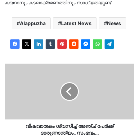
കയറാനും കടലാക്രമണത്തിനും സാധ്യതയുണ്ട്.
Alappuzha
Latest News
News
വിഷവാതകം
ശ്വസിച്ച്
അഞ്ച്
പേർക്ക്
ദാരുണാന്ത്യം..സംഭവം…
വിഷവാതകം ശ്വസിച്ച് അഞ്ച് പേർക്ക്
ദാരുണാന്ത്യം..സംഭവം…