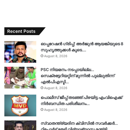
Recent Posts
ഓപ്പറേഷൻ ഗ്രിപ്പ്: അർജുൻ ആയങ്കിയുടെ 8
സുഹൃത്തുക്കൾ കൂടെ….
August 8, 2026
PSC നിയമനം നടപ്പായില്ല…
സെക്രട്ടേറിയറ്റിന് മുന്നിൽ പുല്ലുതിന്ന്
എൽപിഎസ്ടി…
August 8, 2026
പൊലീസ് ജീപ്പ് തടഞ്ഞ് പിഴയിട്ട എംവിഐക്ക്
നിർബന്ധിത പരിശീലനം…
August 8, 2026
സ്വാതന്ത്ര്യദിന ക്വിസിൽ സവർക്കർ…
റിപ്പോർട്ട് തേടി വിദ്യാഭ്യാസ മന്ത്രി