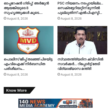
ഓപ്പറേഷൻ ഗ്രിപ്പ്: അർജുൻ
PSC നിയമനം നടപ്പായില്ല…
ആയങ്കിയുടെ 8
സെക്രട്ടേറിയറ്റിന് മുന്നിൽ
സുഹൃത്തുക്കൾ കൂടെ….
പുല്ലുതിന്ന് എൽപിഎസ്ടി…
August 8, 2026
August 8, 2026
പൊലീസ് ജീപ്പ് തടഞ്ഞ് പിഴയിട്ട
സ്വാതന്ത്ര്യദിന ക്വിസിൽ
എംവിഐക്ക് നിർബന്ധിത
സവർക്കർ… റിപ്പോർട്ട് തേടി
പരിശീലനം…
വിദ്യാഭ്യാസ മന്ത്രി
August 8, 2026
August 8, 2026
Know More