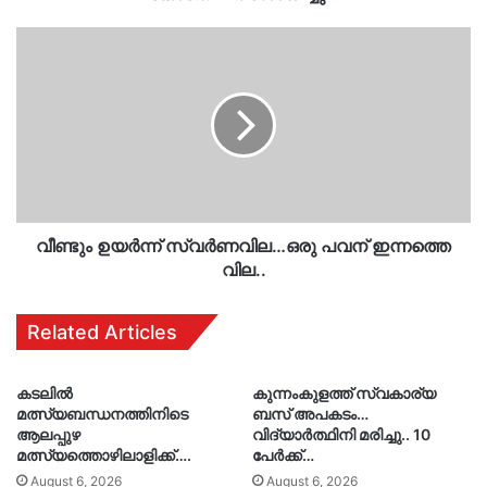
വീണ്ടും
ഉയർന്ന്
സ്വർണവില…
ഒരു
പവന്
ഇന്നത്തെ
വില..
വീണ്ടും ഉയർന്ന് സ്വർണവില…ഒരു പവന് ഇന്നത്തെ
വില..
Related Articles
കടലിൽ
കുന്നംകുളത്ത് സ്വകാര്യ
മത്സ്യബന്ധനത്തിനിടെ
ബസ് അപകടം…
ആലപ്പുഴ
വിദ്യാർത്ഥിനി മരിച്ചു.. 10
മത്സ്യത്തൊഴിലാളിക്ക്….
പേർക്ക്…
August 6, 2026
August 6, 2026