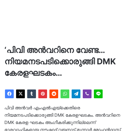
‘പിവി അൻവറിനെ വേണ്ട…
നിയമനടപടിക്കൊരുങ്ങി DMK
കേരളഘടകം…
പിവി അൻവർ എംഎൽഎയ്‌ക്കെതിരെ
നിയമനടപടിക്കൊരുങ്ങി DMK കേരളഘടകം. അൻവറിനെ
DMK കേരള ഘടകം അംഗീകരിക്കുന്നില്ലെന്ന്
ഭാരവാഹികളായ നൗഷാദ് വയനാട്,മൂന്നാർ മോഹൻദാസ്,