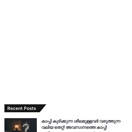
Recent Posts
കാപ്പി കുടിക്കുന്ന ശീലമുള്ളവർ വരുത്തുന്ന
വലിയ തെറ്റ്! അവസാനത്തെ കാപ്പി