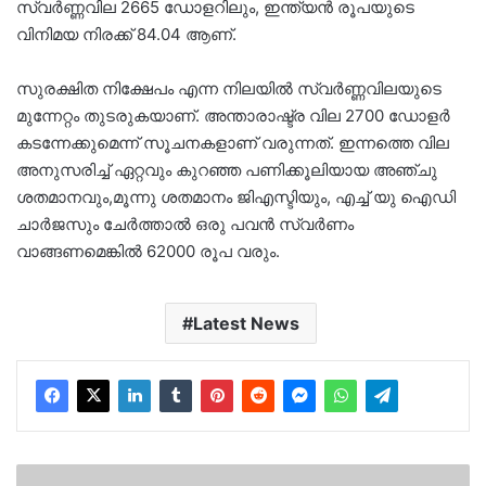
സ്വർണ്ണവില 2665 ഡോളറിലും, ഇന്ത്യൻ രൂപയുടെ
വിനിമയ നിരക്ക് 84.04 ആണ്.
സുരക്ഷിത നിക്ഷേപം എന്ന നിലയിൽ സ്വർണ്ണവിലയുടെ
മുന്നേറ്റം തുടരുകയാണ്. അന്താരാഷ്ട്ര വില 2700 ഡോളർ
കടന്നേക്കുമെന്ന് സൂചനകളാണ് വരുന്നത്. ഇന്നത്തെ വില
അനുസരിച്ച് ഏറ്റവും കുറഞ്ഞ പണിക്കൂലിയായ അഞ്ചു
ശതമാനവും,മൂന്നു ശതമാനം ജിഎസ്ടിയും, എച്ച് യു ഐഡി
ചാർജസും ചേർത്താൽ ഒരു പവൻ സ്വർണം
വാങ്ങണമെങ്കിൽ 62000 രൂപ വരും.
Latest News
‘പിവി