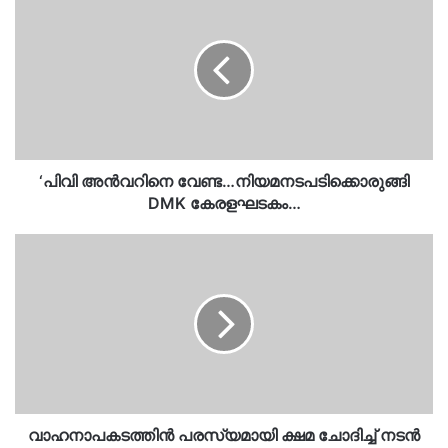
അൻവറിനെ
വേണ്ട…
നിയമനടപടിക്കൊരുങ്ങി
DMK
കേരളഘടകം…
‘പിവി അൻവറിനെ വേണ്ട…നിയമനടപടിക്കൊരുങ്ങി
DMK കേരളഘടകം…
വാഹനാപകടത്തിൻ
പരസ്യമായി
ക്ഷമ
ചോദിച്ച്
നടൻ
ബൈജു…
നിയമം
പാലിക്കാൻ
ബാധ്യസ്ഥനാണ്…
വാഹനാപകടത്തിൻ പരസ്യമായി ക്ഷമ ചോദിച്ച് നടൻ