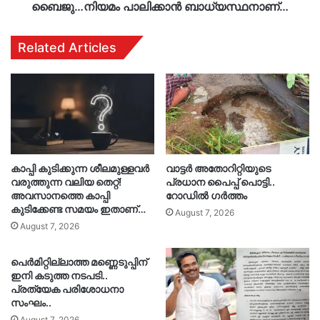
ബൈജു…നിയമം പാലിക്കാൻ ബാധ്യസ്ഥനാണ്…
Related Articles
കാപ്പി കുടിക്കുന്ന ശീലമുള്ളവർ
വാട്ടർ അതോറിറ്റിയുടെ
വരുത്തുന്ന വലിയ തെറ്റ്!
പ്രധാന പൈപ്പ് പൊട്ടി..
അവസാനത്തെ കാപ്പി
റോഡിൽ ഗർത്തം
കുടിക്കേണ്ട സമയം ഇതാണ്…
August 7, 2026
August 7, 2026
പെർമിറ്റില്ലാത്ത മണ്ണെടുപ്പിന്
ഇനി കടുത്ത നടപടി..
പ്രത്യേക പരിശോധനാ
സംഘം..
August 7, 2026