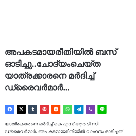
അപകടമായരീതിയിൽ ബസ്
ഓടിച്ചു..ചോദ്യംചെയ്ത
യാത്രക്കാരനെ മർദിച്ച്
ഡ്രൈവർമാർ…
യാത്രക്കാരനെ മർദിച്ച് കെ എസ് ആർ ടി സി
ഡ്രൈവർമാർ. അപകടമായരീതിയിൽ വാഹനം ഓടിച്ചത്