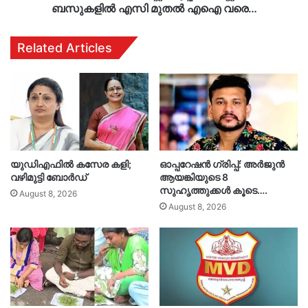
ബസുകളിൽ എസി മുതൽ എഐ വരെ…
Related Articles
യുഡിഎഫിൽ കസേര കളി;
ഓപ്പറേഷൻ ഗ്രിപ്പ്: അർജുൻ
വഴിമുട്ടി ബോർഡ്
ആയങ്കിയുടെ 8
സുഹൃത്തുക്കൾ കൂടെ….
August 8, 2026
August 8, 2026