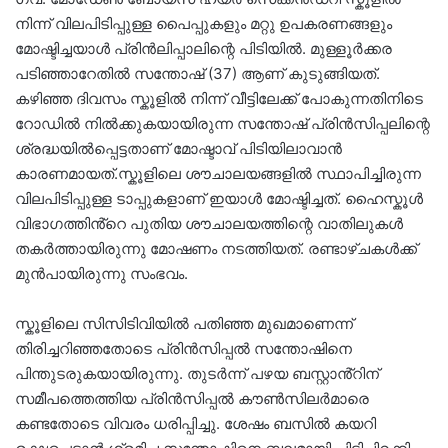
നിന്ന് വിലപിടിപ്പുള്ള പൈപ്പുകളും മറ്റു ഉപകരണങ്ങളും
മോഷ്ടിച്ചയാൾ പ്രിൻലിപ്പാലിന്റെ പിടിയിൽ. മുള്ളൂർക്കര
പടിഞ്ഞാറേതിൽ സന്തോഷ് (37) ആണ് കുടുങ്ങിയത്.
കഴിഞ്ഞ ദിവസം സ്കൂളിൽ നിന്ന് വീട്ടിലേക്ക് പോകുന്നതിനിടെ
റോഡിൽ നിൽക്കുകയായിരുന്ന സന്തോഷ് പ്രിൻസിപ്പലിന്റെ
ശ്രദ്ധയിൽപ്പെട്ടതാണ് മോഷ്ടാവ് പിടിയിലാവാൻ
കാരണമായത്.സ്കൂളിലെ ശൗചാലയങ്ങളിൽ സ്ഥാപിച്ചിരുന്ന
വിലപിടിപ്പുള്ള ടാപ്പുകളാണ് ഇയാൾ മോഷ്ടിച്ചത്. ഹൈസ്കൂൾ
വിഭാ​ഗത്തിൻ്റെ പുതിയ ശൗചാലയത്തിന്റെ വാതിലുകൾ
തകർത്തായിരുന്നു മോഷണം നടത്തിയത്. രണ്ടാഴ്ചകൾക്ക്
മുൻപായിരുന്നു സംഭവം.
സ്കൂളിലെ സിസിടിവിയിൽ പതിഞ്ഞ മുഖമാണെന്ന്
തിരിച്ചറിഞ്ഞതോടെ പ്രിൻസിപ്പൽ സന്തോഷിനെ
പിന്തുടരുകയായിരുന്നു. തുടർന്ന് പഴയ ബസ്റ്റാൻ്റിന്
സമീപത്തെത്തിയ പ്രിൻസിപ്പൽ കൗൺസിലർമാരെ
കണ്ടതോടെ വിവരം ധരിപ്പിച്ചു. ശേഷം ബസിൽ കയറി