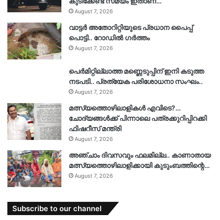
കുടിക്കേണ്ട സമയം ഇതാണ്…
August 7, 2026
വാട്ടർ അതോറിറ്റിയുടെ പ്രധാന പൈപ്പ്
പൊട്ടി.. റോഡിൽ ഗർത്തം
August 7, 2026
പെർമിറ്റില്ലാത്ത മണ്ണെടുപ്പിന് ഇനി കടുത്ത
നടപടി.. പ്രത്യേക പരിശോധനാ സംഘം..
August 7, 2026
മത്സ്യത്തൊഴിലാളികൾ എവിടെ?…
ചോദ്യങ്ങൾക്ക് പിന്നാലെ പത്രക്കുറിപ്പിറക്കി
ഫിഷറീസ് മന്ത്രി
August 7, 2026
അഞ്ചാം ദിവസവും ഫലമില്ല.. കാണാതായ
മത്സ്യത്തൊഴിലാളിക്കായി കുടുംബത്തിന്റെ…
August 7, 2026
Subscribe to our channel