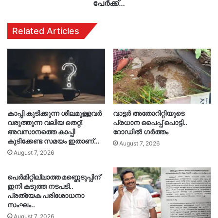
പേർക്ക്…
Related Articles
കാപ്പി കുടിക്കുന്ന ശീലമുള്ളവർ
വാട്ടർ അതോറിറ്റിയുടെ
വരുത്തുന്ന വലിയ തെറ്റ്!
പ്രധാന പൈപ്പ് പൊട്ടി..
അവസാനത്തെ കാപ്പി
റോഡിൽ ഗർത്തം
കുടിക്കേണ്ട സമയം ഇതാണ്…
August 7, 2026
August 7, 2026
പെർമിറ്റില്ലാത്ത മണ്ണെടുപ്പിന്
ഇനി കടുത്ത നടപടി..
പ്രത്യേക പരിശോധനാ
സംഘം..
August 7, 2026