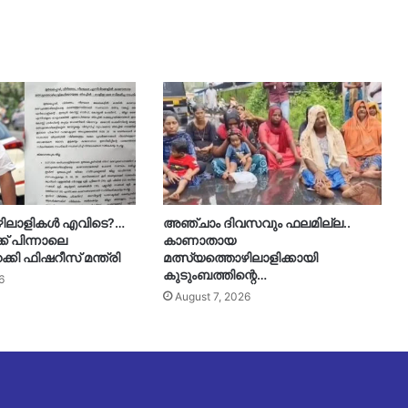
ഴിലാളികൾ എവിടെ?…
അഞ്ചാം ദിവസവും ഫലമില്ല..
് പിന്നാലെ
കാണാതായ
റക്കി ഫിഷറീസ് മന്ത്രി
മത്സ്യത്തൊഴിലാളിക്കായി
കുടുംബത്തിന്റെ…
6
August 7, 2026