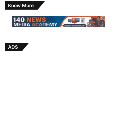
Know More
ADS