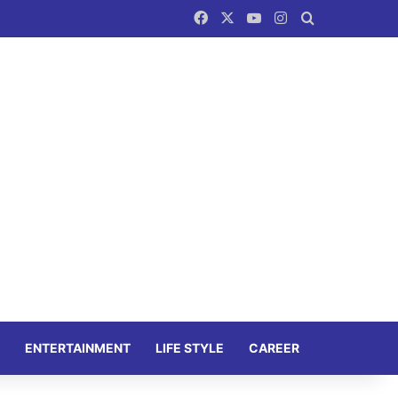
Facebook
X
YouTube
Instagram
Search for
ENTERTAINMENT
LIFE STYLE
CAREER