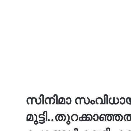
സിനിമാ സംവിധായ
മുട്ടി..തുറക്കാ