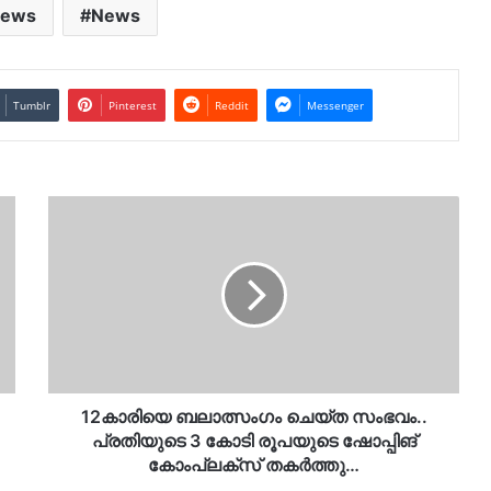
News
News
Tumblr
Pinterest
Reddit
Messenger
12കാരിയെ
ബലാത്സംഗം
ചെയ്ത
സംഭവം..
പ്രതിയുടെ
3
കോടി
രൂപയുടെ
ഷോപ്പിങ്
കോംപ്ലക്സ്
12കാരിയെ ബലാത്സംഗം ചെയ്ത സംഭവം..
തകർത്തു…
പ്രതിയുടെ 3 കോടി രൂപയുടെ ഷോപ്പിങ്
കോംപ്ലക്സ് തകർത്തു…