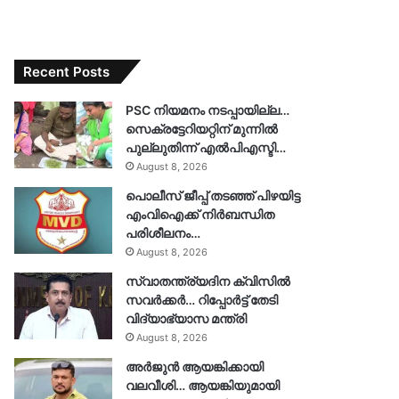
Recent Posts
PSC നിയമനം നടപ്പായില്ല…
സെക്രട്ടേറിയറ്റിന് മുന്നിൽ
പുല്ലുതിന്ന് എൽപിഎസ്ടി…
August 8, 2026
പൊലീസ് ജീപ്പ് തടഞ്ഞ് പിഴയിട്ട
എംവിഐക്ക് നിർബന്ധിത
പരിശീലനം…
August 8, 2026
സ്വാതന്ത്ര്യദിന ക്വിസിൽ
സവർക്കർ… റിപ്പോർട്ട് തേടി
വിദ്യാഭ്യാസ മന്ത്രി
August 8, 2026
അർജുൻ ആയങ്കിക്കായി
വലവീശി… ആയങ്കിയുമായി