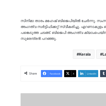
സിനിമാ താരം മഹേഷ് ബിജെപിയില്‍ ചേര്‍ന്നു. സംസ്
അംഗത്വ സര്‍ട്ടിഫിക്കറ്റ് സ്വീകരിച്ചു. എറണാകുളം
പങ്കെടുത്ത ചടങ്ങ്. ബിജെപി അംഗത്വ ക്യാംപെയിനില
സുരേന്ദ്രന്‍ പറഞ്ഞു.
Kerala
L
Share
Facebook
X
LinkedIn
അമ്മയിൽ
തെരഞ്ഞെടുപ്പ്
ഉടൻ