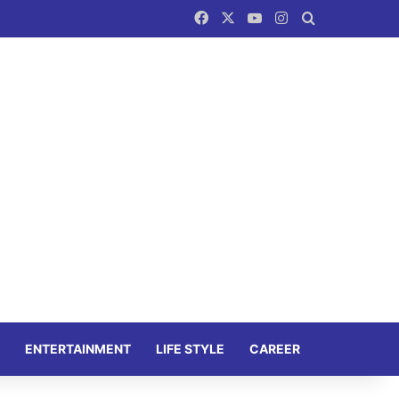
Facebook
X
YouTube
Instagram
Search for
ENTERTAINMENT
LIFE STYLE
CAREER