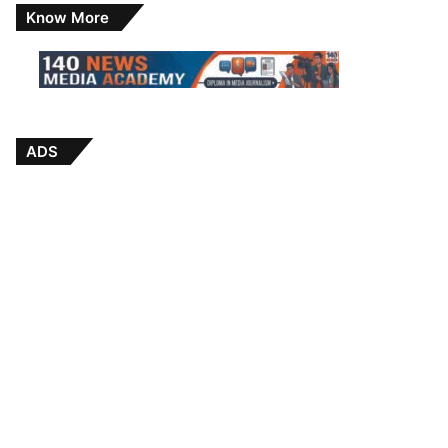
Know More
ADS