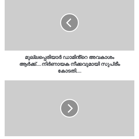
ഡാമിൻ്റെ
അവകാശം
ആർക്ക്….നിർണായക
നീക്കവുമായി
സുപ്രീം
കോടതി….
മുല്ലപ്പെരിയാർ ഡാമിൻ്റെ അവകാശം
ആർക്ക്….നിർണായക നീക്കവുമായി സുപ്രീം
കോടതി….
കെട്ടിടത്തിൽ
നിന്നുവീണ്
വിദ്യാർത്ഥിനി
മരിച്ച
സംഭവം..സഹപാഠി
അറസ്റ്റിൽ…