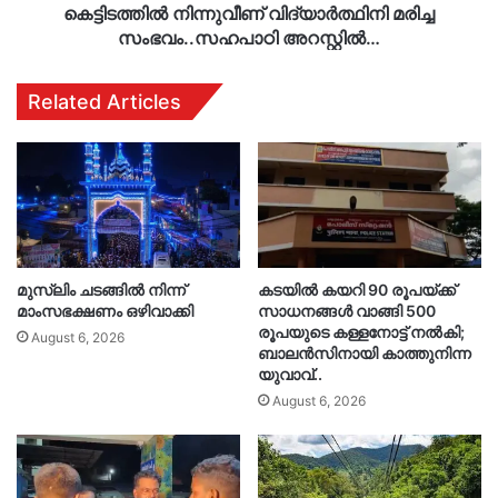
കെട്ടിടത്തിൽ നിന്നുവീണ് വിദ്യാർത്ഥിനി മരിച്ച
സംഭവം..സഹപാഠി അറസ്റ്റിൽ…
Related Articles
മുസ്‌ലിം ചടങ്ങിൽ നിന്ന്
കടയിൽ കയറി 90 രൂപയ്ക്ക്
മാംസഭക്ഷണം ഒഴിവാക്കി
സാധനങ്ങൾ വാങ്ങി 500
രൂപയുടെ കള്ളനോട്ട് നൽകി;
August 6, 2026
ബാലൻസിനായി കാത്തുനിന്ന
യുവാവ്..
August 6, 2026