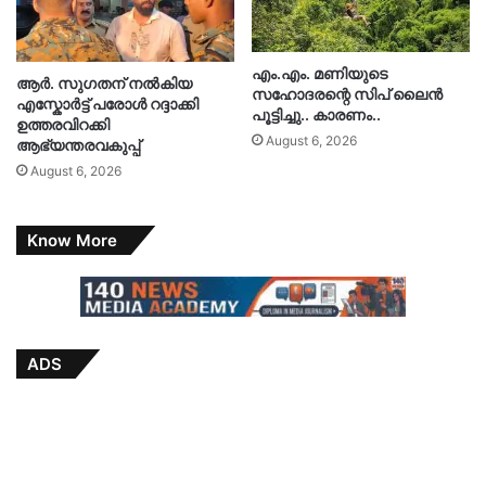
എം.എം. മണിയുടെ
ആർ. സു​ഗതന് നൽകിയ
സഹോദരന്റെ സിപ് ലൈൻ
എസ്കോർട്ട് പരോൾ റദ്ദാക്കി
പൂട്ടിച്ചു.. കാരണം..
ഉത്തരവിറക്കി
August 6, 2026
ആഭ്യന്തരവകുപ്പ്
August 6, 2026
Know More
ADS